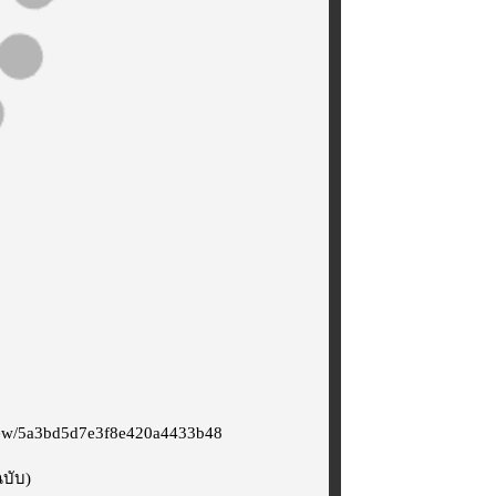
view/5a3bd5d7e3f8e420a4433b48
ฉบับ)