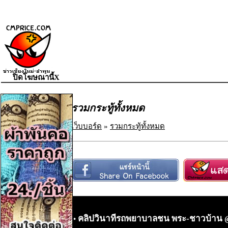
ปิดโฆษณานี้X
รวมกระทู้ทั้งหมด
เว็บบอร์ด
»
รวมกระทู้ทั้งหมด
คลิปวินาทีรถพยาบาลชน พระ-ชาวบ้าน @
•