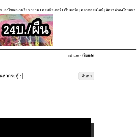
ก
ลงโฆษณาฟรี
หางาน
คอมพิวเตอร์
เว็บบอร์ด
ตลาดออนไลน์
อัตราค่าลงโฆษณา
|
l
l
l
|
|
หน้าแรก
»
เว็บบอร์ด
้นหากระทู้ :