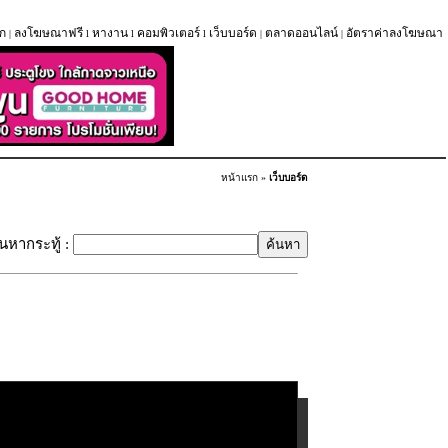
ก
ลงโฆษณาฟรี
หางาน
คอมพิวเตอร์
เว็บบอร์ด
ตลาดออนไลน์
อัตราค่าลงโฆษณา
|
l
l
l
|
|
หน้าแรก
»
เว็บบอร์ด
้นหากระทู้ :