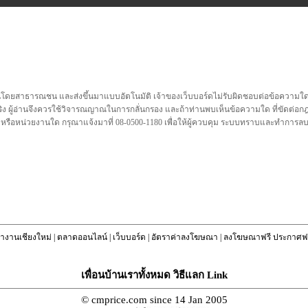
นโดยสาธารณชน และส่งขึ้นมาแบบอัตโนมัติ เจ้าของเว็บบอร์ดไม่รับผิดชอบต่อข้อความใดๆทั
ชื่อจริง ผู้อ่านจึงควรใช้วิจารณญาณในการกลั่นกรอง และถ้าท่านพบเห็นข้อความใด ที่ขัดต่
คล หรือหน่วยงานใด กรุณาแจ้งมาที่ 08-0500-1180 เพื่อให้ผู้ควบคุม ระบบทราบและทำการ
างานเชียงใหม่
|
ตลาดออนไลน์
|
เว็บบอร์ด
|
อัตราค่าลงโฆษณา
|
ลงโฆษณาฟรี ประกาศฟร
เพื่อนบ้านเราทั้งหมด วิธีแลก Link
© cmprice.com since 14 Jan 2005