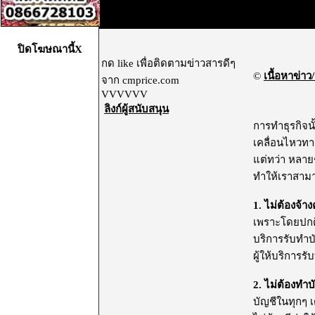
ปิดโฆษณานี้X
กด like เพื่อติดตามข่าวสารดีๆ
©
เนื้อหาข่าว/
จาก cmprice.com
VVVVVV
ลิงก์ผู้สนับสนุน
การทำธุรกิจน
เคลื่อนไหวทา
แต่ทว่า หลายๆ
ทำให้เราสามาร
1. ไม่ต้องจ้า
เพราะโดยปกติ 
บริการรับทำบั
ผู้ให้บริการร
2. ไม่ต้องทำบ
บัญชีในทุกๆ เด