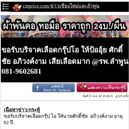
cmprice.com ข่าวเชียงใหม่และลำพูน
ขอรับบริจาคเลือดกรุ๊ปโอ ให้ป้ออุ้ย ศักดิ์
ชัย อภิวงค์งาม เสียเลือดมาก @รพ.ลำพูน
081-9602681
วันที่ 21 ธ.ค. 62 15:04:25 , ดู 523 ครั้ง
เนื้อหาข่าว/กระทู้
ขอรับบริจาคเลือดกรุ๊ป โอ ให้นายศักดิ์ชัย อภิวงค์งาม อายุ
82 ปี