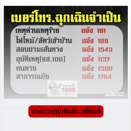
► เหตุด่วนเหตุร้าย แจ้ง 191
อ่านข่าว/ดูรูป เพิ่มเติม . คลิ๊กปุ่มนี้
► แจ้งอุบัติเหตุผ่านทาง จส. 100 แจ้ง 1137
► รถหาย แจ้ง 1192
► เจ็บป่วยฉุกเฉิน แจ้ง 1669