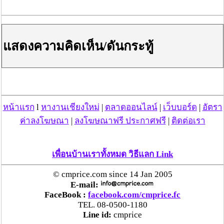
- กองอำนวยการรักษาความมั่นคงภายในราชอาณาจักร
โทร. 0-2241-2051
- ศูนย์ปราบปรามการโจรกรรมรถยนต์ รถจักรยานยนต์
โทร. 1192
แสดงความคิดเห็น/ดันกระทู้
- ศูนย์สนับสนุนการปฏิบัติการฉุกเฉินสารเคมี โทร. 0-2298-
2387, 08-6130-2386
เบอร์ที่เกี่ยวกับการเดินทาง คมนาคม
- ตำรวจทางหลวง โทร. 1193
- การทางพิเศษแห่งประเทศไทย โทร. 1543
หน้าแรก
l
หางานเชียงใหม่
|
ตลาดออนไลน์
|
เว็บบอร์ด
|
อัตรา
- กรมการขนส่งทางบก โทร. 1584
ค่าลงโฆษณา
|
ลงโฆษณาฟรี ประกาศฟรี
|
ติดต่อเรา
- กรมทางหลวงชนบท โทร. 1146
- ศูนย์ควบคุมและสั่งการจราจร โทร. 1197
- องค์การขนส่งมวลชนกรุงเทพ (ขสมก.) โทร. 1348
เพื่อนบ้านเราทั้งหมด วิธีแลก Link
- ศูนย์บริการข้อมูลผู้ใช้ทางพิเศษ (ทางด่วน) โทร. 1543
- บริษัท ขนส่ง จำกัด โทร. 1490 เรียก บขส.
© cmprice.com since 14 Jan 2005
- ศูนย์บริการประชาชนสายด่วนกรมทางหลวง โทร. 1586
E-mail:
- การรถไฟแห่งประเทศไทย โทร. 1690
FaceBook :
facebook.com/cmprice.fc
- สหกรณ์แท็กซี่สยาม โทร. 1661
TEL. 08-0500-1180
- แท็กซี่-เรดิโอ โทร. 1681
Line id:
cmprice
- แอร์พอร์ต ลิงก์ โทร. 0-2131-5700 ต่อ 1301