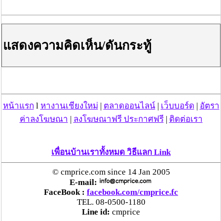
แม่สะเรียง ลุยตรวจ “สกุชชี่“ ของเล่นอันตราย พบไร้
มาตรฐานเสี่ยงอันตราย สั่งห้ามขาย-เตือนภัยผู้
ปกครองเฝ้าระวังบุตรหลาน
แสดงความคิดเห็น/ดันกระทู้
“ลาว” ส่ง “24 คนไทย” กลับประเทศผ่านด่าน
เชียงของ เพื่อดำเนินการตามกฎหมาย พบส่วนใหญ่มี
เอี่ยวแก๊งคอลเซ็นเตอร์
หน้าแรก
l
หางานเชียงใหม่
|
ตลาดออนไลน์
|
เว็บบอร์ด
|
อัตรา
“ตรีนุช” เปิดตัวระบบ “e-WorkPermit” ลงทะเบียน
ค่าลงโฆษณา
|
ลงโฆษณาฟรี ประกาศฟรี
|
ติดต่อเรา
แรงงานต่างด้าวออนไลน์ ให้บริการ 24 ชั่วโมงทั่ว
ประเทศ เริ่ม 13 ต.ค. นี้
เพื่อนบ้านเราทั้งหมด วิธีแลก Link
คพ. เผยผลตรวจคุณภาพน้ำแม่น้ำกก-แม่น้ำสาย-
แม่น้ำรวก-แม่น้ำโขง พื้นที่เชียงใหม่-เชียงราย ครั้งที่
© cmprice.com since 14 Jan 2005
8 “พบสารหนูสูงเกินค่ามาตรฐาน“
E-mail:
FaceBook :
facebook.com/cmprice.fc
TEL. 08-0500-1180
ไทยยังน่าลงทุน หลังพบต่างชาติเชื่อมั่นลงทุนครึ่งปี
Line id:
cmprice
แรก 1.1 แสนล้านบาท