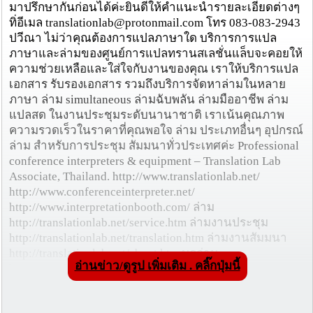
มาปรึกษากันก่อนได้ค่ะยินดีให้คำแนะนำรายละเอียดต่างๆ
ทิ่อีเมล translationlab@protonmail.com โทร 083-083-2943
ปวีณา ไม่ว่าคุณต้องการแปลภาษาใด บริการการแปล
ภาษาและล่ามของศูนย์การแปลทรานสเลชั่นแล็บจะคอยให้
ความช่วยเหลือและใส่ใจกับงานของคุณ เราให้บริการแปล
เอกสาร รับรองเอกสาร รวมถึงบริการจัดหาล่ามในหลาย
ภาษา ล่าม simultaneous ล่ามฉับพลัน ล่ามมืออาชีพ ล่าม
แปลสด ในงานประชุมระดับนานาชาติ เราเน้นคุณภาพ
ความรวดเร็วในราคาที่คุณพอใจ ล่าม ประเภทอื่นๆ อุปกรณ์
ล่าม สำหรับการประชุม สัมมนาทั่วประเทศค่ะ Professional
conference interpreters & equipment – Translation Lab
Associate, Thailand. http://www.translationlab.net/
http://www.conferenceinterpreter.net/
http://www.interpretationbooth.com/ ล่าม
http://translationlab.net/service.htm ล่ามงานประชุม
http://translationlab.net/translation.htm ล่ามงานสัมมนา
http://translationlab.net/about.htm บูธล่าม
อ่านข่าว/ดูรูป เพิ่มเติม . คลิ๊กปุ่มนี้
http://translationlab.net/privacy.htm หูฟังล่าม
http://translationlab.net/help.htm หูฟังแปลภาษา
http://translationlab.net/gallery.htm ตู้แปลภาษา