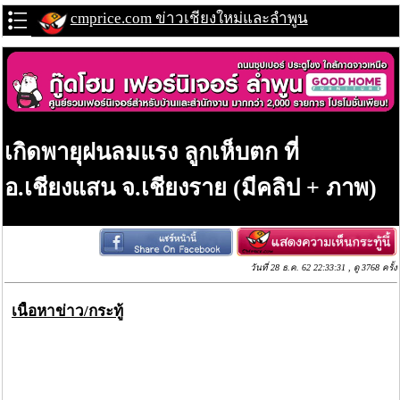
cmprice.com ข่าวเชียงใหม่และลำพูน
เกิดพายุฝนลมแรง ลูกเห็บตก ที่
อ.เชียงแสน จ.เชียงราย (มีคลิป + ภาพ)
วันที่ 28 ธ.ค. 62 22:33:31 , ดู 3768 ครั้ง
เนื้อหาข่าว/กระทู้