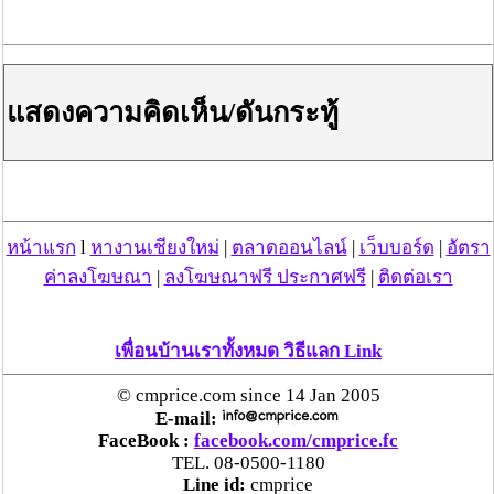
แสดงความคิดเห็น/ดันกระทู้
อันดับ ๑
: อาจารย์ อู๋ สมการหรือซินแส อู๋ อยู่แถวช้างเผือก
หน้าแรก
l
หางานเชียงใหม่
|
ตลาดออนไลน์
|
เว็บบอร์ด
|
อัตรา
อำเภอเมือง จังหวัดเชียงใหม่ แกใช้วิชาโหราศาสตร์จีนและ
ฮวงจุ้ย ซึ่งผู้ที่จะดูดวงต้องมีข้อมูล วัน+เดือน+ปีเกิด ที่
ค่าลงโฆษณา
|
ลงโฆษณาฟรี ประกาศฟรี
|
ติดต่อเรา
แน่นอน มิเช่นนั้น อาจารย์ อู๋ แกจะไม่ยอมดูให้ ตัวเราเคย
ถามอาจารย์ว่า ถ้าไม่รู้วัน+เดือน+ปีเกิด ก็ดูดวงจีนไม่ได้ใช่
ไหมคะ อาจารย์แกตอบว่าใช่เลย เพราะโหราศาสตร์จีนต้อง
เพื่อนบ้านเราทั้งหมด วิธีแลก Link
คำนวณเชิงลึกและละเอียดอ่อน ซึ่งตัวเราได้พิสูจน์ความ
แม่นยำของ อาจารย์ อู๋ สมการมาแล้ว แกทายทักเราว่า ดวง
© cmprice.com since 14 Jan 2005
E-mail:
กำลังศึกษาต่อ และดวงเหมาะเรียนสายการแพทย์ ทำเราอึ้ง
FaceBook :
facebook.com/cmprice.fc
ไปเลย เพราะทุกวันนี้เราเรียนคณะเภสัชฯ ม.ช. อยู่รู้ได้ยังไง
TEL. 08-0500-1180
และอาจารย์ อู๋ แกยังทักก่อนที่เราจะถามอีกว่า กำลังมีปัญหา
Line id:
cmprice
เรื่องเรียน ดวงมีเกณฑ์จบล่าช้ากว่าเพื่อนร่วมรุ่น ทำเราอึ้ง