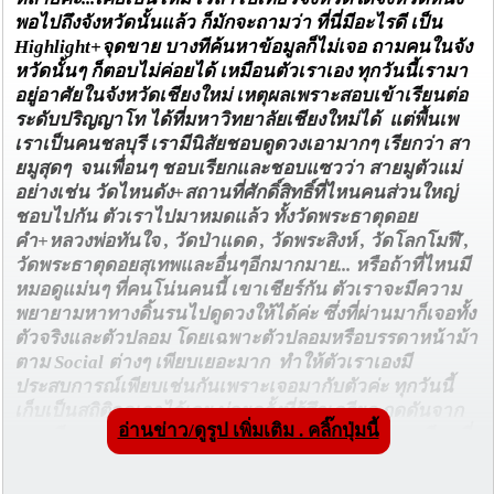
พอไปถึงจังหวัดนั้นแล้ว ก็มักจะถามว่า ที่นี่มีอะไรดี เป็น
Highlight+จุดขาย บางทีค้นหาข้อมูลก็ไม่เจอ ถามคนในจัง
หวัดนั้นๆ ก็ตอบไม่ค่อยได้ เหมือนตัวเราเอง ทุกวันนี้เรามา
อยู่อาศัยในจังหวัดเชียงใหม่ เหตุผลเพราะสอบเข้าเรียนต่อ
ระดับปริญญาโท ได้ที่มหาวิทยาลัยเชียงใหม่ได้ แต่พื้นเพ
เราเป็นคนชลบุรี เรามีนิสัยชอบดูดวงเอามากๆ เรียกว่า สา
ยมูสุดๆ จนเพื่อนๆ ชอบเรียกและชอบแซวว่า สายมูตัวแม่
อย่างเช่น วัดไหนดัง+สถานที่ศักดิ์สิทธิ์ที่ไหนคนส่วนใหญ่
ชอบไปกัน ตัวเราไปมาหมดแล้ว ทั้งวัดพระธาตุดอย
คำ+หลวงพ่อทันใจ , วัดป่าแดด , วัดพระสิงห์ , วัดโลกโมฬี ,
วัดพระธาตุดอยสุเทพและอื่นๆอีกมากมาย... หรือถ้าที่ไหนมี
หมอดูแม่นๆ ที่คนโน่นคนนี้ เขาเชียร์กัน ตัวเราจะมีความ
พยายามหาทางดิ้นรนไปดูดวงให้ได้ค่ะ ซึ่งที่ผ่านมาก็เจอทั้ง
ตัวจริงและตัวปลอม โดยเฉพาะตัวปลอมหรือบรรดาหน้าม้า
ตาม Social ต่างๆ เพียบเยอะมาก ทำให้ตัวเราเองมี
ประสบการณ์เพียบเช่นกันเพราะเจอมากับตัวค่ะ ทุกวันนี้
เก็บเป็นสถิติจดเอาไว้เลย บ่อยครั้งที่รู้สึกเครียด กดดันจาก
อ่านข่าว/ดูรูป เพิ่มเติม . คลิ๊กปุ่มนี้
การเรียน หรือมีปัญหาครอบครัว วันไหนไม่มีตารางเรียนที่
มหาวิทยาลัย ก็มักจะชวนเพื่อนไปดูดวงกับหมอดูเจ้า
นั้น+เจ้านี้ ที่เจอระดับแม่นๆ มีไม่กี่คน ส่วนใหญ่ทายแบบ