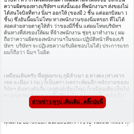
ความผิดของทางบริษัทฯ แห่งนั้นเอง ที่พนักงานฯ ส่งของไม่
ได้สนใจบิลที่ทาง นิ่มฯ ออกให้ (ของมี 2 ชิ้น แต่ออกบิลมา 1
ชิ้น) ซึ่งอันนี้ผมไม่โทษ ทางพนักงานของนิ่มหรอก ที่ไม่ได้
สอดส่ายสายตาดูให้ทั่ว ว่าของมีกี่ชิ้น แต่ผมโทษบริษัทฯ
ต้นทางที่ส่งของให้ผม ที่จ้างพนักงาน ชุ่ยๆ มาทำงาน ( ผม
ถือว่าความผิดของพนักงานฯในขณะปฏิบัติหน้าที่ของบริ
ษัทฯ บริษัทฯ จะปฏิเสธความรับผิดชอบไม่ได้) ประการแรก
ผมก็ถือว่า นิ่มฯ ไม่ผิด
เหมือนเดิมครับ ที่อยู่ผมระบุ ภูมิลำเนา อ.หางดง (ห่างจาก
เขต อ.เมือง 3 กม.) ก็เป็นคราวเคราะห์ผมอีก พนักงานของบ
ริษัทฯ ต้นทางดันลืม (ลงศูนย์เชียงใหม่) ก็เหมือนเดิม เป็นไป
ตามกฏเกณฑ์ การแบ่งพื้นที่ของนิ่ม ฯ ของผมก็เลยต้องไป
อ่านข่าว/ดูรูป เพิ่มเติม . คลิ๊กปุ่มนี้
ลงท่าลี่ จอมทอง ระยะทางจากบ้านผมถึง ท่าลี่ จอมทอง ไป-
กลับ ราวๆ 100 กม. ไม่เป็นไรครับ ถือว่าเป็นความผิดของบริ
ษัทฯต้นทาง ถ้ารีบ และมีเวลา ก็ขับรถไปเอาเอง จะได้ขับรถ
เล่นด้วย อย่างที่บอก มันเปแป็นคราวซวย วันถัดมาหลังจาก
ที่ของ ออกจากกรุงเทพฯ ถึงเชียงใหม่ ผมก็ขับรถไปรับของที่