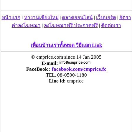
ท่าลี่ ด้วยตัวเอง 100 กม. (แทนที่จะรับที่ศูนย์เชียงใหม่ ซึ่ง
ผ่านแทบทุกวัน) ผมก็ได้รับของตามบิลเรียบร้อย 1 ชิ้น
เพราะทางท่าลี่แจ้งว่า มี 1 ชิ้นตามบิล ส่วนอีกชิ้น ไม่มีไม่รู้
หน้าแรก
l
หางานเชียงใหม่
|
ตลาดออนไลน์
|
เว็บบอร์ด
|
อัตรา
จะหายังไง เพราะไม่มีบิล
ค่าลงโฆษณา
|
ลงโฆษณาฟรี ประกาศฟรี
|
ติดต่อเรา
ผมจึงได้ประสานไปทาง บริษัทฯ ต้นทางให้เค้าติดตามของ
เพื่อนบ้านเราทั้งหมด วิธีแลก Link
ซึ่งผมก็ไม่ทราบว่าไปดำเนินการอย่างไร จวบจน บ่ายแก่ๆ
ของวันจันทร์ (8/3/53) บริษัทฯ ต้นทางก็โทรกลับมาว่า หา
© cmprice.com since 14 Jan 2005
ของเจอแล้ว โดยได้อธิบายคร่าวๆ ว่า ทางนิ่มแจ้งว่า ต้องรอ
E-mail:
FaceBook :
facebook.com/cmprice.fc
ให้ของเหลือคืนก่อน จึงจะเช็คได้ว่าของอยู่ไหน ทีนี้ ก็ได้ให้
TEL. 08-0500-1180
ข้อมูลต่อไปว่า ของผมตกค้างอยู่ที่ ท่าลี่นั่นเอง โดยคนรับ
Line id:
cmprice
เรื่องชื่อ คุณ วสันต์ ให้ผมติดต่อประสานงานกับคุณวสันต์
ซึ่งผมเองเห็นว่าเป็นเวลาเย็นมากแล้ว จึง พักเรื่องไว้ ราวๆ
บ่ายของวันอังคาร 9/3/53 ผมติดต่อไปที่ นิ่มฯ สาขาท่าลี่
ติดต่อหาคุณ วสันต์ ตามที่บริษัทฯ ต้นทางแจ้ง ข้อมูลที่ผมได้
รับคือ คุณวสันต์ ไม่มาทำงานวันนี้ และทำไมคุณถึงติดต่อ
คุณ วสันต์ เค้าไม่มีหน้าที่เรื่องนำจ่าย (โธ่วววว... ผมไม่
ทราบจริงๆ ครับ บริษัทฯต้นทางแจ้งให้ติดต่อ คุณวสันต์ ผมก็
ติดต่อ ถ้ามาถามผมกลับแบบนี้ผมก็ไม่ทราบจะตอบเค้ายังไง