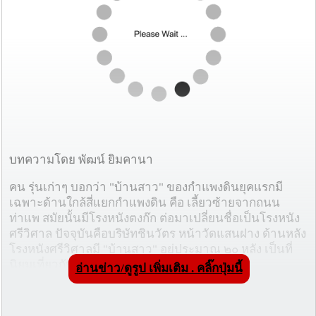
บทความโดย พัฒน์ ยิมคานา
คน รุ่นเก่าๆ บอกว่า "บ้านสาว" ของกำแพงดินยุคแรกมี
เฉพาะด้านใกล้สี่แยกกำแพงดิน คือ เลี้ยวซ้ายจากถนน
ท่าแพ สมัยนั้นมีโรงหนังตงก๊ก ต่อมาเปลี่ยนชื่อเป็นโรงหนัง
ศรีวิศาล ปัจจุบันคือบริษัทชินวัตร หน้าวัดแสนฝาง ด้านหลัง
โรงหนังศรีวิศาลมี "บ้านสาว" อยู่ประมาณ ๒๐ หลัง เป็นที่
นิยมเที่ยวกันมากของนักเที่ยว
อ่านข่าว/ดูรูป เพิ่มเติม . คลิ๊กปุ่มนี้