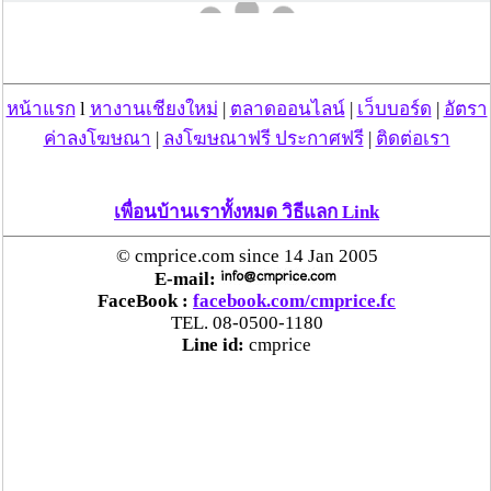
หน้าแรก
l
หางานเชียงใหม่
|
ตลาดออนไลน์
|
เว็บบอร์ด
|
อัตรา
ค่าลงโฆษณา
|
ลงโฆษณาฟรี ประกาศฟรี
|
ติดต่อเรา
เพื่อนบ้านเราทั้งหมด วิธีแลก Link
© cmprice.com since 14 Jan 2005
E-mail:
"บ้าน สาว" ดังกล่าวมีเฉพาะด้านที่เป็นกำแพงดินเรื่อยไป
FaceBook :
facebook.com/cmprice.fc
จนเกือบถึงหน้าวัดช่างฆ้อง โดยมีบ้านเป็นหลังๆ ด้านใน
TEL. 08-0500-1180
กำแพงดิน โดยแต่ละบ้านเจาะกำแพงดินเป็นประตูทางเข้า
Line id:
cmprice
บ้าน ราคาค่าบริการขณะนั้น ๓ บาทและ ๕ บาท ต่อมา
"บ้านสาว" ย่านนี้ก็เลิกกิจการไป คาดว่าหลังจากโรงหนังศรี
วิศาลเลิกแล้ว และ "บ้านสาว" เปลี่ยนไปอยู่ย่านตรงข้าม
โรงแรมแม่ปิงในปัจจุบันแทน(คุณเฉลิม สุวรรณ
ชื่น,สัมภาษณ์)