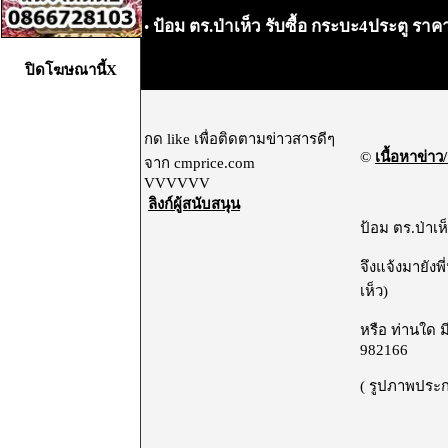
ป้อม ตร.ป่าเห็ว รับซื้อ กระบะ4ประตู รา
•
ปิดโฆษณานี้X
กด like เพื่อติดตามข่าวสารดีๆ
©
เนื้อหาข่าว/
จาก cmprice.com
VVVVVV
ลิงก์ผู้สนับสนุน
ป้อม ตร.ป่าเ
จึงแจ้งมายังพ
เห็ว)
หรือ ท่านใด 
982166
( รูปภาพประกอ