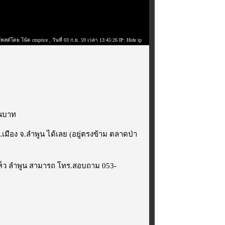
โพสต์โดย โน้ต cmprice
, วันที่ 03 ก.ย. 59 เวลา 13:45:26 IP: Hide ip
สนบาท
.เมือง จ.ลำพูน ได้เลย (อยู่ตรงข้าม ตลาดป่า
เห็ว ลำพูน สามารถ โทร.สอบถาม 053-