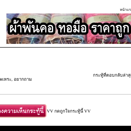
หน้าแร
กระทู้ที่ตอบกลับล่าส
ัพเพเหระ, อยากถาม
VV กดถูกใจกระทู้นี้ VV