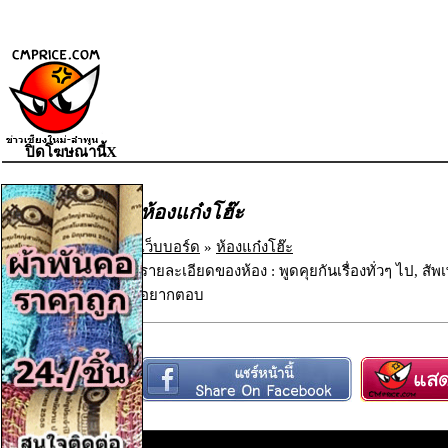
ปิดโฆษณานี้X
ห้องแก๋งโฮ๊ะ
เว็บบอร์ด
»
ห้องแก๋งโฮ๊ะ
รายละเอียดของห้อง : พูดคุยกันเรื่องทั่วๆ ไป, ส
อยากตอบ