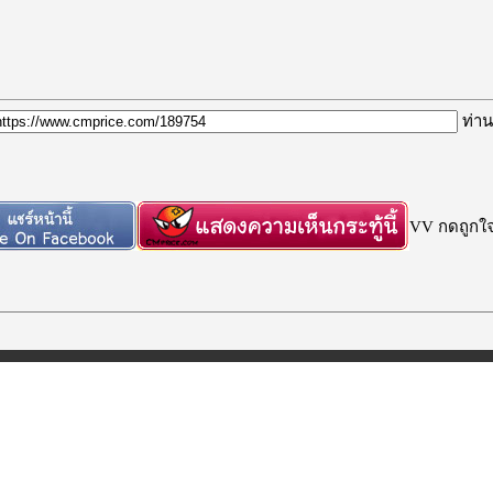
ท่าน
VV กดถูกใจก