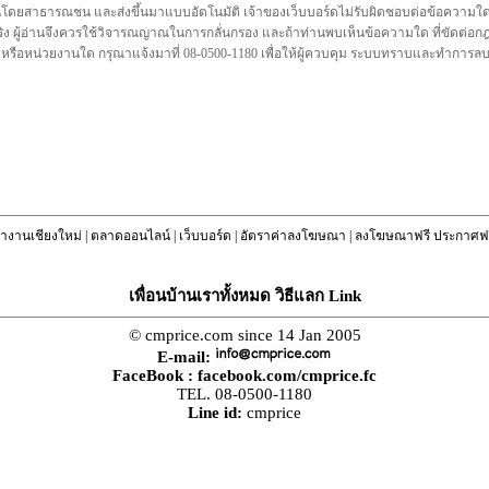
นโดยสาธารณชน และส่งขึ้นมาแบบอัตโนมัติ เจ้าของเว็บบอร์ดไม่รับผิดชอบต่อข้อความใดๆทั
ชื่อจริง ผู้อ่านจึงควรใช้วิจารณญาณในการกลั่นกรอง และถ้าท่านพบเห็นข้อความใด ที่ขัดต่
คล หรือหน่วยงานใด กรุณาแจ้งมาที่ 08-0500-1180 เพื่อให้ผู้ควบคุม ระบบทราบและทำการ
างานเชียงใหม่
|
ตลาดออนไลน์
|
เว็บบอร์ด
|
อัตราค่าลงโฆษณา
|
ลงโฆษณาฟรี ประกาศฟร
เพื่อนบ้านเราทั้งหมด วิธีแลก Link
© cmprice.com since 14 Jan 2005
E-mail:
FaceBook :
facebook.com/cmprice.fc
TEL. 08-0500-1180
Line id:
cmprice