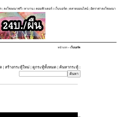
ก
ลงโฆษณาฟรี
หางาน
คอมพิวเตอร์
เว็บบอร์ด
ตลาดออนไลน์
อัตราค่าลงโฆษณา
|
l
l
l
|
|
หน้าแรก
»
เว็บบอร์ด
ุด
|
สร้างกระทู้ใหม่
|
ดูกระทู้ทั้งหมด
| ค้นหากระทู้ :