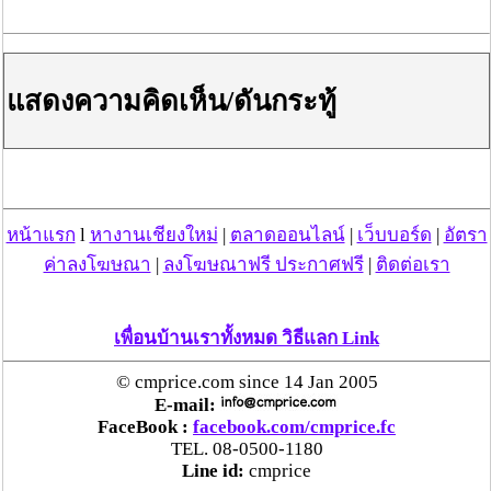
ปรากฏการณ์หักเหของแสงในหลักการเดียวกลับกล้องรูเข็ม
แต่ในความอัศจรรยกับปรากฏการณ์์นี้ได้เกิดขึ้นกับพระธาตุ
เจดีย์ในวัดศรีบุญชูวังใฮ ต.เวียอง อ.เมือง จ.ลำพูน ซึ่งเกิด
แสดงความคิดเห็น/ดันกระทู้
จากการที่ พระอาจารย์วัชระ ศิริรัตนวัณโณ รักษาการเจ้า
อาวาสวัดศรีบุญชูวังใฮ ได้นิมิตรฝันว่ามีคนแก่นุ่งขาวห่ม
ขาวสองคนมาบอกให้ไปดูที่ข้างพระธาตุเจดีย์ในวัดท่านได้
ไปดูตรงในห้องหอระฆังเปิดประตูเข้าไปดูตกใจเห็นเงาพระ
ธาตุกลับหัวอยู่ข้างในห้องหอระฆัง เชิญลองมาพิสูจน์กับ
ปรากฏการณ์นี้ได้ ณ วัดศรีบุญชูวังใฮ
หน้าแรก
l
หางานเชียงใหม่
|
ตลาดออนไลน์
|
เว็บบอร์ด
|
อัตรา
ค่าลงโฆษณา
|
ลงโฆษณาฟรี ประกาศฟรี
|
ติดต่อเรา
เพื่อนบ้านเราทั้งหมด วิธีแลก Link
© cmprice.com since 14 Jan 2005
E-mail:
FaceBook :
facebook.com/cmprice.fc
TEL. 08-0500-1180
Line id:
cmprice