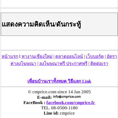
-
ภาคตะวันออกเฉียงเหนือ
จังหวัดเลย หนองคาย
บึงกาฬ อุดรธานี หนองบัวลำภู สกลนคร นครพนม
มุกดาหาร กาฬสินธุ์ ขอนแก่น และชัยภูมิ
แสดงความคิดเห็น/ดันกระทู้
วันที่ 25-28 พฤษภาคม 2560
หน้าแรก
l
หางานเชียงใหม่
|
ตลาดออนไลน์
|
เว็บบอร์ด
|
อัตรา
ค่าลงโฆษณา
|
ลงโฆษณาฟรี ประกาศฟรี
|
ติดต่อเรา
เพื่อนบ้านเราทั้งหมด วิธีแลก Link
© cmprice.com since 14 Jan 2005
E-mail:
FaceBook :
facebook.com/cmprice.fc
TEL. 08-0500-1180
Line id:
cmprice