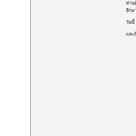
ท่านส
อีกมา
วันนี
และน