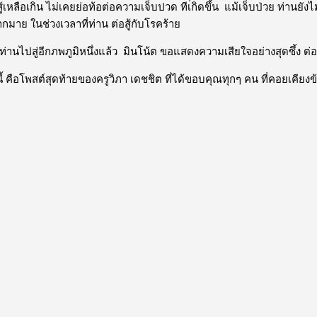
ู้เหลือเกิน ไม่เคยย่อท้อต่อความเจ็บปวด ทีเ่กิดขึ้น แม้เจ็บป่วย ท่านยังไม
กมาย ในช่วงเวลาที่ท่าน ต่อสู้กับโรคร้าย
้ ท่านไปสู่อีกภพภูมิหนึ่งแล้ว มินโน้ต ขอแสดงความเสียใจอย่างสุดซึ้ง ต่
ี้ คือโพสต์สุดท้ายของครูวิภา เดชชิต ที่ได้ขอบคุณทุกๆ คน ที่คอยเคียง