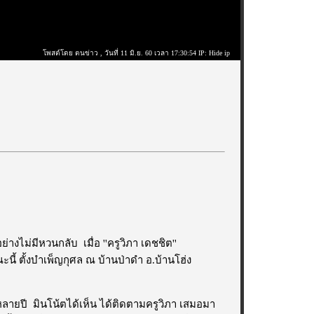
โพสต์โดย ตนข่าว
, วันที่ 11 มิ.ย. 60 เวลา 17:30:54 IP: Hide ip
ย่างไม่มีหวนกลับ เมื่อ ''ครูวิภา เดชชิต''
นี้ ตั้งบำเพ็ญกุศล ณ บ้านป่าดำ อ.บ้านโฮ่ง
นหลายปี มินโน้ตได้เห็น ได้ติดตามครูวิภา เสมอมา