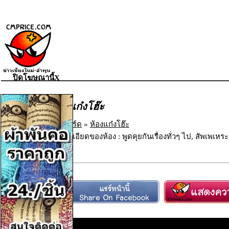
ปิดโฆษณานี้X
ห้องแก๋งโฮ๊ะ
เว็บบอร์ด
»
ห้องแก๋งโฮ๊ะ
รายละเอียดของห้อง : พูดคุยกันเรื่องทั่วๆ ไป, สัพเพเ
ตอบ