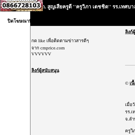
เศร้า. สูญเสียครูดี ''ครูวิภา เดชชิต'' รร.เทศบ
•
ปิดโฆษณานี้X
ลิงก์
กด like เพื่อติดตามข่าวสารดีๆ
จาก cmprice.com
VVVVVV
ลิงก์ผู้สนับสนุน
©
เนื
เมื่อ
รร.เ
จ.ลำ
ครูว