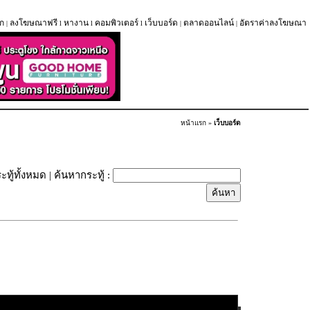
ก
ลงโฆษณาฟรี
หางาน
คอมพิวเตอร์
เว็บบอร์ด
ตลาดออนไลน์
อัตราค่าลงโฆษณา
|
l
l
l
|
|
หน้าแรก
»
เว็บบอร์ด
ะทู้ทั้งหมด
| ค้นหากระทู้ :