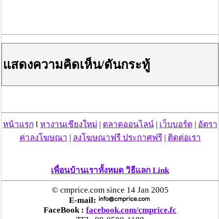
เราลองมาดูผลการสำรวจกันครับ (ประมาณ 1000 เสียง
โหวต)
แสดงความคิดเห็น/ดันกระทู้
จากกลุ่ม
จากผู้โหวต 660คน ผลออกมา
"ฮา"ฮักลำพูน
ดังนี้ ไม่ไป 478คน ไม่แน่ใจ 134คน ไปแน่นอน 48คน
คิด% คนที่ไปแน่นอน เพียง 7%
จากเพจ
"ฮา" ลำพูน
จากการให้คอมเม้นว่าจะไปหรือไม่ไป
หน้าแรก
l
หางานเชียงใหม่
|
ตลาดออนไลน์
|
เว็บบอร์ด
|
อัตรา
กด1 ไป กด2ไม่ไป กด3ไม่แน่ใจ จำนวน 421คอมเม้นท์ ผล
ค่าลงโฆษณา
|
ลงโฆษณาฟรี ประกาศฟรี
|
ติดต่อเรา
สรุป เกินว่า 70% จะไม่ไป เช่นกัน
จากโพลออนไลน์นี้ เป็น เพียง ข้อมูลเบื้องต้นเท่านั้น เพราะ
เป็นเพียงกลุ่มตัวอย่าง ประมาณ 1000 ท่าน เท่านั้น มิได้มี
เพื่อนบ้านเราทั้งหมด วิธีแลก Link
เจตนา ในทางลบอื่นใด
© cmprice.com since 14 Jan 2005
E-mail:
FaceBook :
facebook.com/cmprice.fc