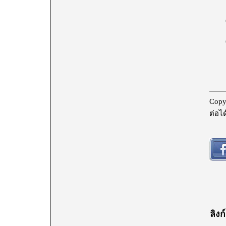
(ลงช
(สมศ
อธิบ
Copy
ต่อได
ลิงก