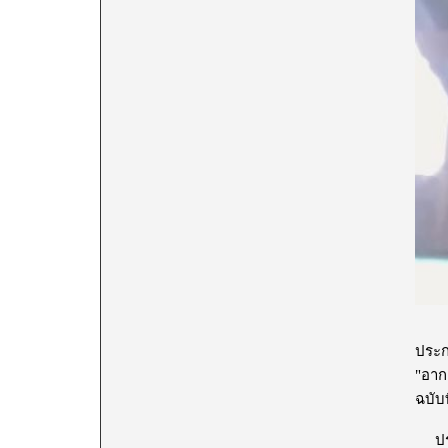
ประก
"อาก
ฉบับท
ประเ