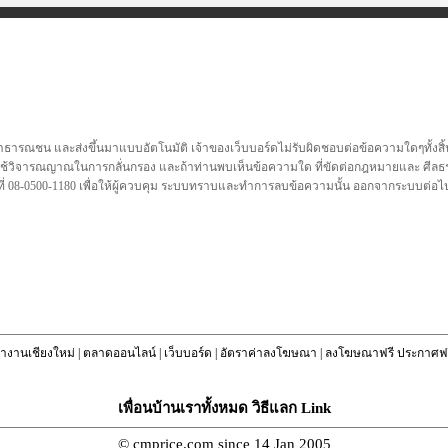
าธารณชน และส่งขึ้นมาแบบอัตโนมัติ เจ้าของเว็บบอร์ดไม่รับผิดชอบต่อข้อความใดๆทั้งสิ้
นจึงควรใช้วิจารณญาณในการกลั่นกรอง และถ้าท่านพบเห็นข้อความใด ที่ขัดต่อกฎหมายและ ศีลธร
ี่ 08-0500-1180 เพื่อให้ผู้ควบคุม ระบบทราบและทำการลบข้อความนั้น ออกจากระบบต่อไ
างานเชียงใหม่
|
ตลาดออนไลน์
|
เว็บบอร์ด
|
อัตราค่าลงโฆษณา
|
ลงโฆษณาฟรี ประกาศฟร
เพื่อนบ้านเราทั้งหมด วิธีแลก Link
© cmprice.com since 14 Jan 2005