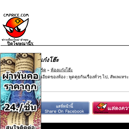
ปิดโฆษณานี้X
ห้องแก๋งโฮ๊ะ
เว็บบอร์ด
»
ห้องแก๋งโฮ๊ะ
รายละเอียดของห้อง : พูดคุยกันเรื่องทั่วๆ ไป, สัพเพเ
ตอบ