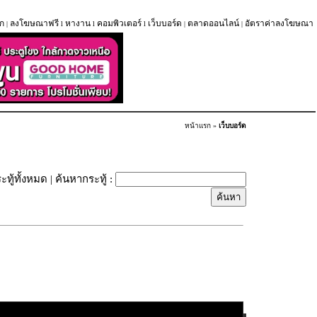
ก
ลงโฆษณาฟรี
หางาน
คอมพิวเตอร์
เว็บบอร์ด
ตลาดออนไลน์
อัตราค่าลงโฆษณา
|
l
l
l
|
|
หน้าแรก
»
เว็บบอร์ด
ะทู้ทั้งหมด
| ค้นหากระทู้ :