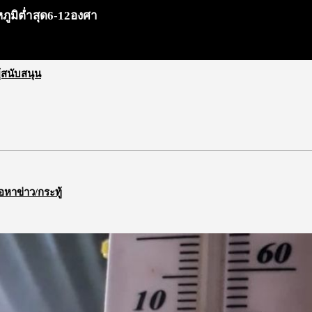
ภูมิต่ำสุด6-12องศา
ผู้สนับสนุน
้อหาข่าว/กระทู้