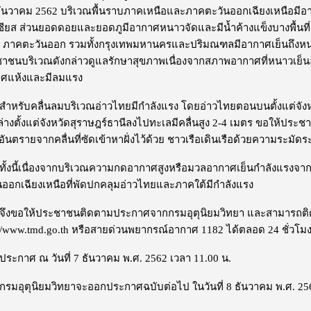
ธันวาคม 2562 บริเวณพื้นราบภาคเหนือและภาคตะวันออกเฉียงเหนือมีอา
ซียส ส่วนยอดดอยและยอดภูมีอากาศหนาวจัดและมีน้ำค้างแข็งบางพื้นที่ 
 ภาคตะวันออก รวมทั้งกรุงเทพมหานครและปริมณฑลมีอากาศเย็นถึงหนาว
าชนบริเวณดังกล่าวดูแลรักษาสุขภาพเนื่องจากสภาพอากาศที่หนาวเย็นลง 
ศแห้งและมีลมแรง
ับคลื่นลมบริเวณอ่าวไทยมีกำลังแรง โดยอ่าวไทยตอนบนตั้งแต่จังหวัด
่างตั้งแต่จังหวัดสุราษฎร์ธานีลงไปทะเลมีคลื่นสูง 2-4 เมตร ขอให้ประชา
งอันตรายจากคลื่นที่ซัดเข้าหาฝั่งไว้ด้วย ชาวเรือเดินเรือด้วยความระมั
นี้เนื่องจากบริเวณความกดอากาศสูงหรือมวลอากาศเย็นกำลังแรงจา
นออกเฉียงเหนือที่พัดปกคลุมอ่าวไทยและภาคใต้มีกำลังแรง
อให้ประชาชนติดตามประกาศจากกรมอุตุนิยมวิทยา และสามารถติดตามข
://www.tmd.go.th หรือสายด่วนพยากรณ์อากาศ 1182 ได้ตลอด 24 ชั่วโม
าศ ณ วันที่ 7 ธันวาคม พ.ศ. 2562 เวลา 11.00 น.
ุตุนิยมวิทยาจะออกประกาศฉบับต่อไป ในวันที่ 8 ธันวาคม พ.ศ. 256