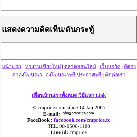
ตร.สภ.เมืองลำพูน ยึดยาบ้ากว่า 700 เม็ด หลังชาว
บ้านแจ้งพบถุงพลาสติกพันเทปสีดำต้องสงสัยในสวน
ลำไย
แสดงความคิดเห็น/ดันกระทู้
แม่สะเรียง ลุยตรวจ “สกุชชี่“ ของเล่นอันตราย พบไร้
มาตรฐานเสี่ยงอันตราย สั่งห้ามขาย-เตือนภัยผู้
ปกครองเฝ้าระวังบุตรหลาน
หน้าแรก
l
หางานเชียงใหม่
|
ตลาดออนไลน์
|
เว็บบอร์ด
|
อัตรา
“ลาว” ส่ง “24 คนไทย” กลับประเทศผ่านด่าน
ค่าลงโฆษณา
|
ลงโฆษณาฟรี ประกาศฟรี
|
ติดต่อเรา
เชียงของ เพื่อดำเนินการตามกฎหมาย พบส่วนใหญ่มี
เอี่ยวแก๊งคอลเซ็นเตอร์
เพื่อนบ้านเราทั้งหมด วิธีแลก Link
“ตรีนุช” เปิดตัวระบบ “e-WorkPermit” ลงทะเบียน
แรงงานต่างด้าวออนไลน์ ให้บริการ 24 ชั่วโมงทั่ว
© cmprice.com since 14 Jan 2005
ประเทศ เริ่ม 13 ต.ค. นี้
E-mail:
FaceBook :
facebook.com/cmprice.fc
TEL. 08-0500-1180
คพ. เผยผลตรวจคุณภาพน้ำแม่น้ำกก-แม่น้ำสาย-
Line id:
cmprice
แม่น้ำรวก-แม่น้ำโขง พื้นที่เชียงใหม่-เชียงราย ครั้งที่