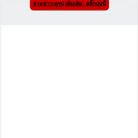
จำนวน 2 คน เข้าพื้นป่าเขตรักษาพันธุ์สัตว์ป่าลุ่มน้ำปาย
อ่านข่าว/ดูรูป เพิ่มเติม . คลิ๊กปุ่มนี้
โดยไม่ได้รับอนุญาต