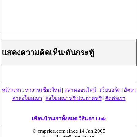
จากการตรวจสอบผู้ต้องสงสัยคนที่ 1 เป็นคนต่างด้าว
เพศชาย พบอุปกรณ์กระทำผิดไฟแช็ค และอุปกรณ์ล่าสัตว์
ป่าบ่วงดักไก่ป่า อุปกรณ์หาไข่มดแดง และไข่มดแดง
จำนวน 217 กรัม นอกจากนี้ยังพบอุปกรณ์เสพยาและยาบ้า 4
เม็ด รถมอเตอร์ 1 คัน ส่วนผู้ต้องสงสัยคนที่ 2 เป็นคนไทย
เพศชายอาศัย ตรวจค้นพบอุปกรณ์ สำหรับแบกไม้ ไม้ขีด
ไฟ ตะปู และรถมอเตอร์ 1 คัน เหตุเกิดที่ห้วยหลวง บ้านสบ
แสดงความคิดเห็น/ดันกระทู้
แพม ต.ทุ่งยาว อ.ปาย จ.แม่ฮ่องสอน แจ้งข้อกล่าวหา เข้า
เขตรักษาพันธุ์สัตว์ป่าโดยไม่ได้รับอนุญาต และล่าสัตว์ ใน
เขตรักษาพันธุ์สัตว์ป่าโดยไม่ได้รับอนุญาต,มียาเสพติดไว้ใน
ครอบครอง เจ้าหน้าที่จึงรวบรวมหลักฐาน และนำผู้ต้องหา
ส่งพนักงานสอบสวน สภ. ปาย ข้อกล่าวหาเข้าพื้นที่เขต
รักษาพันธุ์สัตว์ป่าโดยไม่ได้รับอนุญาต เพื่อดำเนินคดีตาม
หน้าแรก
l
หางานเชียงใหม่
|
ตลาดออนไลน์
|
เว็บบอร์ด
|
อัตรา
กฎหมายต่อไป
ค่าลงโฆษณา
|
ลงโฆษณาฟรี ประกาศฟรี
|
ติดต่อเรา
สำหรับผู้ที่กระทำผิดโดยจุดไฟเผาป่าในเขตพื้นที่
อุทยานแห่งชาติ เขตรักษาพันธุ์สัตว์ป่า เขตห้ามล่าสัตว์ป่า
เพื่อนบ้านเราทั้งหมด วิธีแลก Link
วนอุทยาน สวนพฤกษศาสตร์ สวนรุกขชาติ มีบทลงโทษที่
หนักคือ จำคุกสูงสุด 20 ปี ปรับสูงสุด 2 ล้านบาท หรือทั้งจำทั้ง
© cmprice.com since 14 Jan 2005
ปรับ จึงขอให้พี่น้องประชาชน ที่อยู่อาศัยใกล้แนวเขตอุทยา