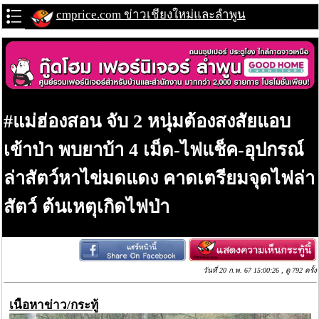
cmprice.com ข่าวเชียงใหม่และลำพูน
#แม่ฮ่องสอน จับ 2 หนุ่มต้องสงสัยแอบ
เข้าป่า พบยาบ้า 4 เม็ด-ไฟแช็ค-อุปกรณ์
ล่าสัตว์หาไข่มดแดง คาดเตรียมจุดไฟล่า
สัตว์ ต้นเหตุเกิดไฟป่า
วันที่ 20 ก.พ. 67 15:00:26 , ดู 792 ครั้ง
เนื้อหาข่าว/กระทู้