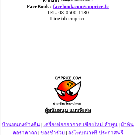
E-mail:
นฯ ตลอดจนพื้นที่อนุรักษ์อื่นๆ และผู้ที่เดินทางเข้ามาท่อง
FaceBook :
facebook.com/cmprice.fc
เที่ยว ได้ร่วมด้วยช่วยกันดูแลปกป้องผืนป่า ไม่ให้เกิดไฟป่า
TEL. 08-0500-1180
และหากพบเห็นบุคคลใดจุดไฟ หรือบริเวณใดเกิดไฟป่า ขอ
Line id:
cmprice
ความกรุณาแจ้งเจ้าหน้าที่อุทยานฯ ในพื้นที่ หรือสายด่วน
1362 ได้ตลอด 24 ชั่วโมง
ภาพ/ข่าว : สำนักประชาสัมพันธ์จังหวัด แม่ฮ่องสอน
ผู้สนับสนุน แบบพิเศษ
บ้านหนองช้างคืน
|
เครื่องฟอกอากาศ เชียงใหม่-ลำพูน
|
ผ้าพัน
คอราคาถูก
|
ของชำร่วย
|
ลงโฆษณาฟรี ประกาศฟรี