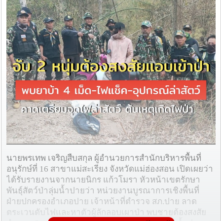
นายพรเทพ เจริญสืบสกุล ผู้อำนวยการสำนักบริหารพื้นที่
อนุรักษ์ที่ 16 สาขาแม่สะเรียง จังหวัดแม่ฮ่องสอน เปิดเผยว่า
ได้รับรายงานจากนายนิกร แก้วโมรา หัวหน้าเขตรักษา
พันธุ์สัตว์ป่าลุ่มน้ำปายว่า หน่วยงานบูรณาการเชิงพื้นที่
ฝ่ายปกครองอำเภอปาย เจ้าหน้าที่ตำรวจ สภ.ปาย ลาด
ตระเวนดับไฟและหาตัวผู้ลักลอบเผาป่า พบชายต้องสงสัย