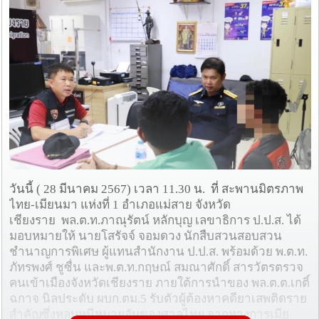
วันนี้ ( 28 มีนาคม 2567) เวลา 11.30 น. ที่ สะพานมิตรภาพ
ไทย-เมียนมา แห่งที่ 1 อำเภอแม่สาย จังหวัด
เชียงราย พล.ต.ท.ภาณุรัตน์ หลักบุญ เลขาธิการ ป.ป.ส. ได้
มอบหมายให้ นายโสรัจจ์ จอมดวง นักสืบสวนสอบสวน
ชำนาญการพิเศษ ผู้แทนสำนักงาน ป.ป.ส. พร้อมด้วย พ.ต.ท.
ภัทรพงศ์ ชูซื่น และพ.ต.ท.กฤษณ์ สมณาศักดิ์ สารวัตรตรวจ
คนเข้าเมืองจังหวัดเชียงราย ภายใต้การนำของ พล.ต.ต.เกติ์
ฉกาจ นิลประดับ ผบก.ตม.5 รับตัวผู้ต้องหาคดียาเสพติดราย
สำคัญซึ่งหลบหนีหมายจับของศาลไทย จากทางการเมีย