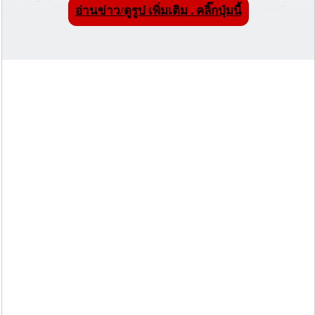
นมา มาดำเนินคดีในไทย จำนวน 2 ราย ได้แก่ นายวุฒิ
อ่านข่าว/ดูรูป เพิ่มเติม . คลิ๊กปุ่มนี้
พงษ์ หะจิ และนายณัฐนันท์หรือน้อย ชุ่มเย็น