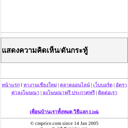
จากการตรวจสอบรายชื่อผู้ต้องหาคดียาเสพติดรายสำคัญที่
มีหมายจับของศาลไทย พบว่า ส่วนหนึ่งได้หลบหนีหมายจับ
ไปยังประเทศเพื่อนบ้าน โดยบางรายยังคงติดต่อสั่งการค้า
ยาเสพติดแม้จะอยู่นอกชายแดนไทย ซึ่งส่งผลต่อ
สถานการณ์การค้า และลักลอบนำเข้ายาเสพติดทาง
ชายแดนภาคเหนือ ในจังหวัดเชียงใหม่ และเชียงราย โดย
สำนักงาน ป.ป.ส. ได้ประกาศรายชื่อเป้าหมายบุคคลตาม
แสดงความคิดเห็น/ดันกระทู้
หมายจับ ตามโครงการประกาศสืบจับผู้ต้องหาคดียาเสพติด
รายสำคัญตามหมายจับ ประจำปี 2567 จำนวน 193 เป้า
หมาย
ทั้งนี้ ตามนโยบายเร่งด่วนของรัฐบาลภายใต้การนำของ
นายเศรษฐา ทวีสิน นายกรัฐมนตรี มีนโยบายแก้ไขปัญหา
หน้าแรก
l
หางานเชียงใหม่
|
ตลาดออนไลน์
|
เว็บบอร์ด
|
อัตรา
ยาเสพติดในทุกมิติ โดยกำหนดให้การแก้ไขปัญหายาเสพ
ค่าลงโฆษณา
|
ลงโฆษณาฟรี ประกาศฟรี
|
ติดต่อเรา
ติดเป็นวาระแห่งชาติ ที่ต้องดำเนินการอย่างจริงจังและเด็ด
ขาด โดยให้เร่งลดความรุนแรงจากภัยยาเสพติด โดย
พ.ต.อ.ทวี สอดส่อง รัฐมนตรีว่าการกระทรวงยุติธรรม ได้
เพื่อนบ้านเราทั้งหมด วิธีแลก Link
ขานรับนโยบายและกำหนดทิศทางให้การแก้ไขปัญหายา
เสพติดอย่างเป็นรูปธรรม โดยเฉพาะการสกัดกั้นยาเสพ
© cmprice.com since 14 Jan 2005