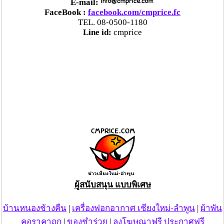
ติดตามแนวชายแดน และการจับกุมเครือข่ายนักค้ายาเสพ
E-mail:
ติดรายสำคัญที่หลบหนีหมายจับ ซึ่งการรับตัวผู้ต้องหาคดี
FaceBook :
facebook.com/cmprice.fc
TEL. 08-0500-1180
ยาเสพติดซึ่งหลบหนีหมายจับของศาลไทยในครั้งนี้ เป็น
Line id:
cmprice
สัญญาณความร่วมมือระหว่างประเทศที่ดี และประเทศไทย
มีความยินดีในการเป็นแกนกลางเพื่อประสานความร่วมมือ
เช่นนี้ในการปราบปรามยาเสพติดในภูมิภาค เพื่อขยายผล
ยึดทรัพย์ผู้กระทำผิด และนำผู้เกี่ยวข้องมาลงโทษให้มาก
ที่สุด และหากประชาชนท่านใดมีเบาะแสยาเสพติดสามารถ
แจ้งได้ที่สายด่วน โทร.1386 ได้ตลอด 24 ชั่วโมง
ผู้สนับสนุน แบบพิเศษ
บ้านหนองช้างคืน
|
เครื่องฟอกอากาศ เชียงใหม่-ลำพูน
|
ผ้าพัน
คอราคาถูก
|
ของชำร่วย
|
ลงโฆษณาฟรี ประกาศฟรี