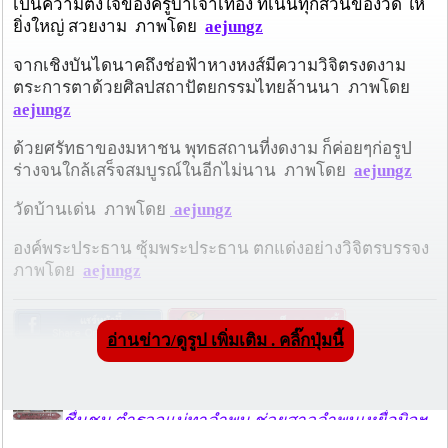
เป็นความตั้งใจของครูบาเจ้าเทือง ที่เน้นทุกส่วนของวัด ให้
ยิ่งใหญ่ สวยงาม ภาพโดย
aejungz
จากเชิงบันไดนาคถึงช่อฟ้าหางหงส์มีความวิจิตรงดงาม
ตระการตาด้วยศิลปสถาปัตยกรรมไทยล้านนา ภาพโดย
aejungz
ด้วยศรัทธาของมหาชน พุทธสถานที่งดงาม ก็ค่อยๆก่อรูป
ร่างจนใกล้เสร็จสมบูรณ์ในอีกไม่นาน ภาพโดย
aejungz
วัดบ้านเด่น ภาพโดย
aejungz
องค์พระประธาน ซุ้มพระประธาน ตกแด่งอย่างวิจิตรบรรจง
ภาพโดย
aejungz
อ่านข่าว/ดูรูป เพิ่มเติม . คลิ๊กปุ่มนี้
วันที่ 25 ก.พ. 53 11:10:39 , ดู 6510 ครั้ง
กระทู้/ข่าว อื่นๆ ที่น่าสนใจ ในเว็บไซต์ cmprice.com
ชื่นชม ตำรวจแม่ทาลำพูน ช่วยสาวลำพูนเหยื่อมิจฯ
หวิดสูญเงินเกือบสองแสน โชคดีรู้ตัวเร็ว! รีบแจ้งตร.