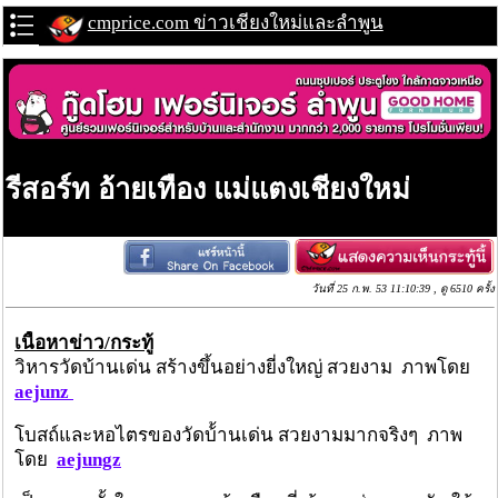
cmprice.com ข่าวเชียงใหม่และลำพูน
รีสอร์ท อ้ายเทือง แม่แตงเชียงใหม่
วันที่ 25 ก.พ. 53 11:10:39 , ดู 6510 ครั้ง
เนื้อหาข่าว/กระทู้
วิหารวัดบ้านเด่น สร้างขึ้นอย่างยี่งใหญ่ สวยงาม ภาพโดย
aejunz
โบสถ์และหอไตรของวัดบ้้านเด่น สวยงามมากจริงๆ ภาพ
โดย
aejungz