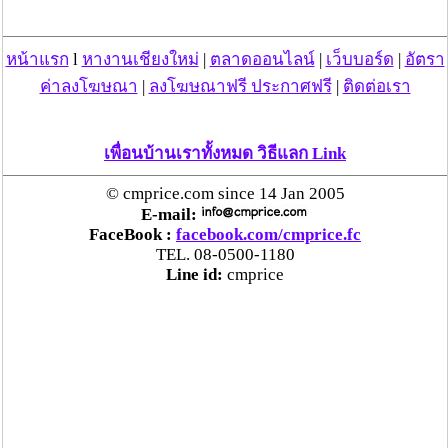
ประสาน สตช.สายด่วน 1441 อายัดบัญชี-ตามเงินได้
คืนครบ
หน้าแรก
l
หางานเชียงใหม่
|
ตลาดออนไลน์
|
เว็บบอร์ด
|
อัตรา
ค่าลงโฆษณา
|
ลงโฆษณาฟรี ประกาศฟรี
|
ติดต่อเรา
ตร.สภ.เมืองลำพูน ยึดยาบ้ากว่า 700 เม็ด หลังชาว
บ้านแจ้งพบถุงพลาสติกพันเทปสีดำต้องสงสัยในสวน
ลำไย
เพื่อนบ้านเราทั้งหมด วิธีแลก Link
แม่สะเรียง ลุยตรวจ “สกุชชี่“ ของเล่นอันตราย พบไร้
© cmprice.com since 14 Jan 2005
มาตรฐานเสี่ยงอันตราย สั่งห้ามขาย-เตือนภัยผู้
E-mail:
FaceBook :
facebook.com/cmprice.fc
ปกครองเฝ้าระวังบุตรหลาน
TEL. 08-0500-1180
Line id:
cmprice
“ลาว” ส่ง “24 คนไทย” กลับประเทศผ่านด่าน
เชียงของ เพื่อดำเนินการตามกฎหมาย พบส่วนใหญ่มี
เอี่ยวแก๊งคอลเซ็นเตอร์
“ตรีนุช” เปิดตัวระบบ “e-WorkPermit” ลงทะเบียน
แรงงานต่างด้าวออนไลน์ ให้บริการ 24 ชั่วโมงทั่ว
ประเทศ เริ่ม 13 ต.ค. นี้