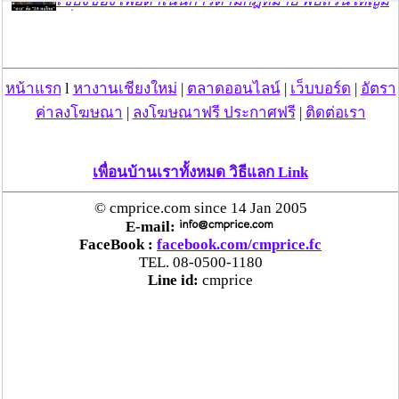
เชียงของ เพื่อดำเนินการตามกฎหมาย พบส่วนใหญ่มี
เอี่ยวแก๊งคอลเซ็นเตอร์
“ตรีนุช” เปิดตัวระบบ “e-WorkPermit” ลงทะเบียน
หน้าแรก
l
หางานเชียงใหม่
|
ตลาดออนไลน์
|
เว็บบอร์ด
|
อัตรา
แรงงานต่างด้าวออนไลน์ ให้บริการ 24 ชั่วโมงทั่ว
ประเทศ เริ่ม 13 ต.ค. นี้
ค่าลงโฆษณา
|
ลงโฆษณาฟรี ประกาศฟรี
|
ติดต่อเรา
คพ. เผยผลตรวจคุณภาพน้ำแม่น้ำกก-แม่น้ำสาย-
เพื่อนบ้านเราทั้งหมด วิธีแลก Link
แม่น้ำรวก-แม่น้ำโขง พื้นที่เชียงใหม่-เชียงราย ครั้งที่
8 “พบสารหนูสูงเกินค่ามาตรฐาน“
© cmprice.com since 14 Jan 2005
E-mail:
FaceBook :
facebook.com/cmprice.fc
ไทยยังน่าลงทุน หลังพบต่างชาติเชื่อมั่นลงทุนครึ่งปี
TEL. 08-0500-1180
แรก 1.1 แสนล้านบาท
Line id:
cmprice
“พาณิชย์”จับมือซีพี แอ็กซ์ตร้า รับซื้อลำไย 1,000
ตัน นำขายผ่านแม็คโคร-โลตัส 2,600 สาขาทั่ว
ประเทศ ช่วยเหลือเกษตรกร