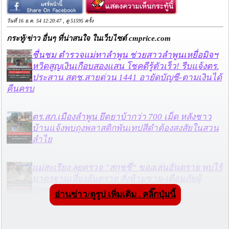
วันที่ 16 ธ.ค. 54 12:20:47 , ดู 51595 ครั้ง
กระทู้/ข่าว อื่นๆ ที่น่าสนใจ ในเว็บไซต์ cmprice.com
ชื่นชม ตำรวจแม่ทาลำพูน ช่วยสาวลำพูนเหยื่อมิจฯ
หวิดสูญเงินเกือบสองแสน โชคดีรู้ตัวเร็ว! รีบแจ้งตร.
ประสาน สตช.สายด่วน 1441 อายัดบัญชี-ตามเงินได้
คืนครบ
ตร.สภ.เมืองลำพูน ยึดยาบ้ากว่า 700 เม็ด หลังชาว
บ้านแจ้งพบถุงพลาสติกพันเทปสีดำต้องสงสัยในสวน
ลำไย
แม่สะเรียง ลุยตรวจ “สกุชชี่“ ของเล่นอันตราย พบไร้
มาตรฐานเสี่ยงอันตราย สั่งห้ามขาย-เตือนภัยผู้
ปกครองเฝ้าระวังบุตรหลาน
อ่านข่าว/ดูรูป เพิ่มเติม . คลิ๊กปุ่มนี้
“ลาว” ส่ง “24 คนไทย” กลับประเทศผ่านด่าน