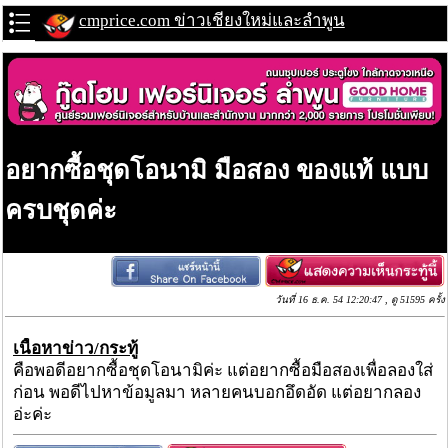
cmprice.com ข่าวเชียงใหม่และลำพูน
อยากซื้อชุดโอนามิ มือสอง ของแท้ แบบ
ครบชุดค่ะ
วันที่ 16 ธ.ค. 54 12:20:47 , ดู 51595 ครั้ง
เนื้อหาข่าว/กระทู้
คือพอดีอยากซื้อชุดโอนามิค่ะ แต่อยากซื้อมือสองเพื่อลองใส่
ก่อน พอดีไปหาข้อมูลมา หลายคนบอกอึดอัด แต่อยากลอง
อ่ะค่ะ