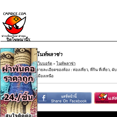
ปิดโฆษณานี้X
ไนท์พลาซ่า
เว็บบอร์ด
»
ไนท์พลาซ่า
รายละเอียดของห้อง : ท่องเที่ยว, ที่กิน ที่เที่ยว, ผั
เมืองเหนือ