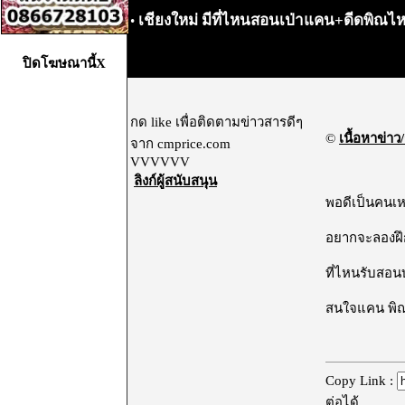
เชียงใหม่ มีที่ไหนสอนเป่าแคน+ดีดพิณไ
•
ปิดโฆษณานี้X
กด like เพื่อติดตามข่าวสารดีๆ
©
เนื้อหาข่าว/
จาก cmprice.com
VVVVVV
ลิงก์ผู้สนับสนุน
พอดีเป็นคนเห
อยากจะลองฝึ
ที่ไหนรับสอนบ
สนใจแคน พิณ
Copy Link :
ต่อได้