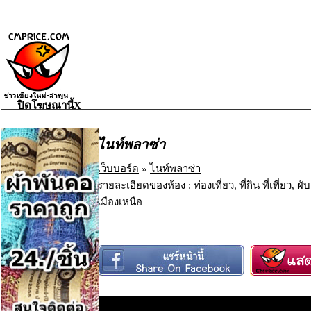
ปิดโฆษณานี้X
ไนท์พลาซ่า
เว็บบอร์ด
»
ไนท์พลาซ่า
รายละเอียดของห้อง : ท่องเที่ยว, ที่กิน ที่เที่ยว, ผั
เมืองเหนือ