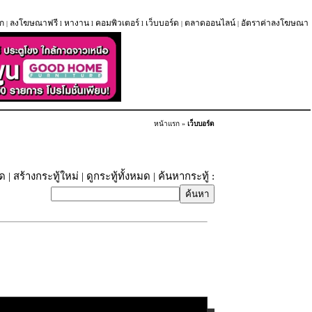
ก
ลงโฆษณาฟรี
หางาน
คอมพิวเตอร์
เว็บบอร์ด
ตลาดออนไลน์
อัตราค่าลงโฆษณา
|
l
l
l
|
|
หน้าแรก
»
เว็บบอร์ด
ุด
|
สร้างกระทู้ใหม่
|
ดูกระทู้ทั้งหมด
| ค้นหากระทู้ :