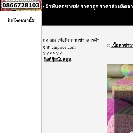
ผ้าพันคอขายส่ง ราคาถูก ราคาส่ง ผลิตจ
•
ปิดโฆษณานี้X
กด like เพื่อติดตามข่าวสารดีๆ
©
เนื้อหาข่าว/
จาก cmprice.com
VVVVVV
ลิงก์ผู้สนับสนุน