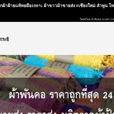
ากผ้าฝ้ายแท้ทอมือ100% ผ้าขาวม้าขายส่ง #เชียงใหม่-ลำพูน โ
โพสต์โดย ผ้าพันคอ ขายส่ง รา
กระทู้