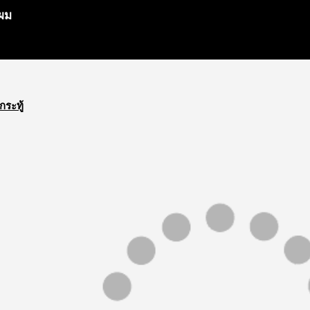
บผม
กระทู้