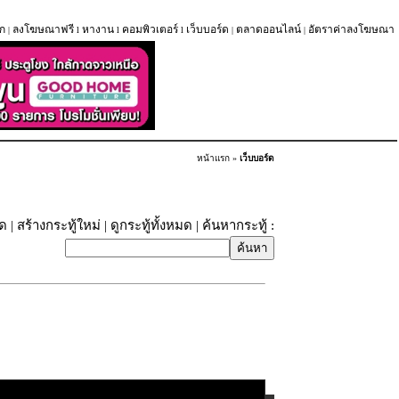
ก
ลงโฆษณาฟรี
หางาน
คอมพิวเตอร์
เว็บบอร์ด
ตลาดออนไลน์
อัตราค่าลงโฆษณา
|
l
l
l
|
|
หน้าแรก
»
เว็บบอร์ด
ุด
|
สร้างกระทู้ใหม่
|
ดูกระทู้ทั้งหมด
| ค้นหากระทู้ :