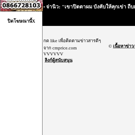
จ่านิว: "เขาปิดตาผม บังคับให้คุกเข่า ถี
•
ปิดโฆษณานี้X
กด like เพื่อติดตามข่าวสารดีๆ
©
เนื้อหาข่าว/
จาก cmprice.com
VVVVVV
ลิงก์ผู้สนับสนุน