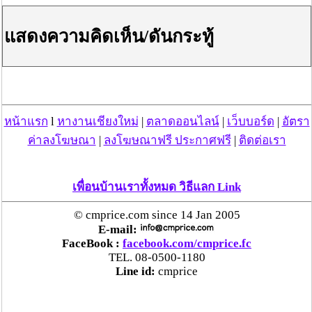
ประสาน สตช.สายด่วน 1441 อายัดบัญชี-ตามเงินได้
คืนครบ
แสดงความคิดเห็น/ดันกระทู้
ตร.สภ.เมืองลำพูน ยึดยาบ้ากว่า 700 เม็ด หลังชาว
บ้านแจ้งพบถุงพลาสติกพันเทปสีดำต้องสงสัยในสวน
ลำไย
หน้าแรก
l
หางานเชียงใหม่
|
ตลาดออนไลน์
|
เว็บบอร์ด
|
อัตรา
แม่สะเรียง ลุยตรวจ “สกุชชี่“ ของเล่นอันตราย พบไร้
ค่าลงโฆษณา
|
ลงโฆษณาฟรี ประกาศฟรี
|
ติดต่อเรา
มาตรฐานเสี่ยงอันตราย สั่งห้ามขาย-เตือนภัยผู้
ปกครองเฝ้าระวังบุตรหลาน
เพื่อนบ้านเราทั้งหมด วิธีแลก Link
“ลาว” ส่ง “24 คนไทย” กลับประเทศผ่านด่าน
เชียงของ เพื่อดำเนินการตามกฎหมาย พบส่วนใหญ่มี
© cmprice.com since 14 Jan 2005
เอี่ยวแก๊งคอลเซ็นเตอร์
E-mail:
FaceBook :
facebook.com/cmprice.fc
TEL. 08-0500-1180
“ตรีนุช” เปิดตัวระบบ “e-WorkPermit” ลงทะเบียน
Line id:
cmprice
แรงงานต่างด้าวออนไลน์ ให้บริการ 24 ชั่วโมงทั่ว
ประเทศ เริ่ม 13 ต.ค. นี้