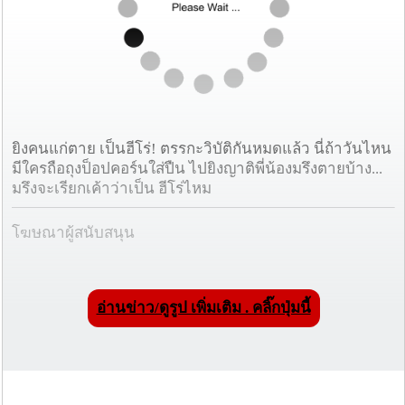
ยิงคนแก่ตาย เป็นฮีโร่! ตรรกะวิบัติกันหมดแล้ว นี่ถ้าวันไหน
มีใครถือถุงป็อปคอร์นใส่ปืน ไปยิงญาติพี่น้องมรึงตายบ้าง...
มรึงจะเรียกเค้าว่าเป็น ฮีโร่ไหม
โฆษณาผู้สนับสนุน
อ่านข่าว/ดูรูป เพิ่มเติม . คลิ๊กปุ่มนี้