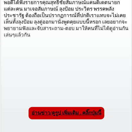
พอดีได้ฟังรายการคุณสุทธิชัยสัมภาษณ์แคนดิเดตนายก
แต่ละคน มาเจอสัมภาษณ์ ลุงป้อม ประวิตร พรรคพลัง
ประชารัฐ ต้องถือเป็นปรากฏการณ์ที่ปกติเราแทบจะไม่เคย
เห็นทั้งลุงป้อม ลุงตู่ออกมานั่งพูดคุยแบบนี้หรอก เลยอยากจะ
พยายามฟังและจับสาระถาม-ตอบ มาให้คนที่ไม่ได้ดูอ่านกัน
เล่นๆแล้วกัน
อ่านข่าว/ดูรูป เพิ่มเติม . คลิ๊กปุ่มนี้