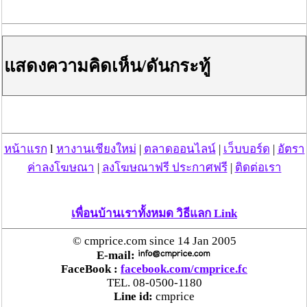
แสดงความคิดเห็น/ดันกระทู้
หน้าแรก
l
หางานเชียงใหม่
|
ตลาดออนไลน์
|
เว็บบอร์ด
|
อัตรา
ค่าลงโฆษณา
|
ลงโฆษณาฟรี ประกาศฟรี
|
ติดต่อเรา
เพื่อนบ้านเราทั้งหมด วิธีแลก Link
คุณหยุ่น :ทำไมจึงปล่อยให้ พล.อ.ประยุทธ ไปจากพรรคพลัง
ประชารัฐ?
© cmprice.com since 14 Jan 2005
E-mail:
ลุงป้อม : ผมไม่ได้ปล่อยนะครับ คือผมก็บอกว่าท่านอยาก
FaceBook :
facebook.com/cmprice.fc
เป็นหัวหน้าพรรคผมก็ให้เป็น ผมก็จะขอไปเป็นประธานที่
TEL. 08-0500-1180
ปรึกษาพรรค ท่านก็หายไปพักนึงกลับมาก็บอกว่า “ผมไปตั้ง
Line id:
cmprice