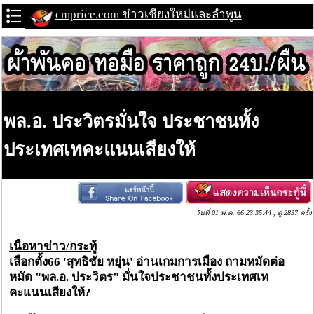
cmprice.com ข่าวเชียงใหม่และลำพูน
พล.อ. ประวิตรมั่นใจ ประชาชนทั้ง
ประเทศเทคะแนนเสียงให้
วันที่ 01 พ.ค. 66 23:35:44 , ดู 2837 ครั้ง
เนื้อหาข่าว/กระทู้
เลือกตั้ง
66
'
สุทธิชัย
หยุ่น
'
อ่านเกมการเมือง
ถามหมัดต่อ
หมัด
"
พล
.
อ
.
ประวิตร
"
มั่นใจประชาชนทั้งประเทศเท
คะแนนเสียงให้
?