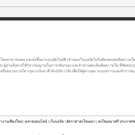
นโดยสาธารณชน และส่งขึ้นมาแบบอัตโนมัติ เจ้าของเว็บบอร์ดไม่รับผิดชอบต่อข้อความใดๆทั
ชื่อจริง ผู้อ่านจึงควรใช้วิจารณญาณในการกลั่นกรอง และถ้าท่านพบเห็นข้อความใด ที่ขัดต่
คล หรือหน่วยงานใด กรุณาแจ้งมาที่ 08-0500-1180 เพื่อให้ผู้ควบคุม ระบบทราบและทำการ
างานเชียงใหม่
|
ตลาดออนไลน์
|
เว็บบอร์ด
|
อัตราค่าลงโฆษณา
|
ลงโฆษณาฟรี ประกาศฟร