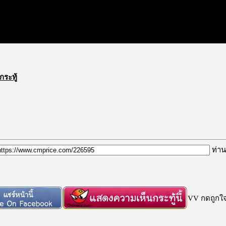
กระทู้
ท่าน
VV กดถูกใจก