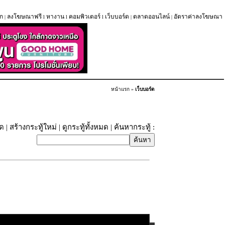
ก
ลงโฆษณาฟรี
หางาน
คอมพิวเตอร์
เว็บบอร์ด
ตลาดออนไลน์
อัตราค่าลงโฆษณา
|
l
l
l
|
|
หน้าแรก
»
เว็บบอร์ด
ุด
|
สร้างกระทู้ใหม่
|
ดูกระทู้ทั้งหมด
| ค้นหากระทู้ :