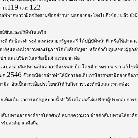
119
122
 ม.
และ
าลพิพากษาว่าผิดจริงตามข้อกล่าวหา นอกจากจะโยงไปถึงข้อ2 แล้ว ยังม
ชน์ชินและบริษัทในเครือ
างที่ ทักษิณ ดำรงตำแหน่งนายกรัฐมนตรี ได้ปฏิบัติหน้าที่
หรือใช้อำนาจ
ี่ของรัฐและหน่วยงานของรัฐภายใต้บังคับบัญชา
หรือกำกับดูแลของผู้ถูกล
์ปฯ
และบริษัทในเครือเป็นจำนวนมาก คือ
.
แปลงค่าสัมปทานเป็นค่าภาษีสรรพสามิต โดยมีการตรา พ.ร.ก.แก้ไขเพิ
2546
พ.ศ.
ซึ่งกรณีดังกล่าวทำให้มีการจัดเก็บภาษีสรรพสามิตจากกิ
สามิต
อันเป็นการเอื้อประโยชน์ให้กับกิจการของทักษิณและพวกพ้อง
ยเพิ่มเติม ว่าการแก้กฎหมายนี้ ทำให้ เอไอเอสได้เปรียบผู้ประกอบการรา
ับสัมปทานจากองค์การโทรศัพท์ หมายความว่า จ่ายค่าสัมปทานให้องค์ก
รรับส่งสัญาณมือถือ