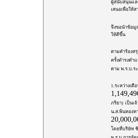
ผู้สนับสนุนแล
เสนอเพื่อให้ส
จึงขอนำข้อมูล
ให้ดีขึ้น
ตามคำร้องสรุปว
ครั้งดำรงตำแ
ตาม พ.ร.บ.ร
1.ระหว่างเดื
1,149,4
ภริยา)
เป็นเจ
น.ส.พินทองทา
20,000,
โดยที่บริษัท
พ.ร.บ.การจัด