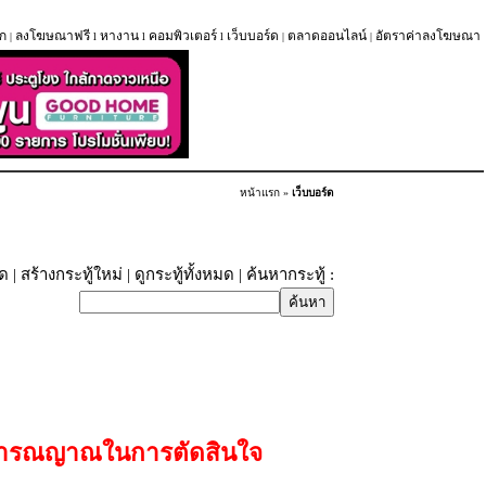
ก
ลงโฆษณาฟรี
หางาน
คอมพิวเตอร์
เว็บบอร์ด
ตลาดออนไลน์
อัตราค่าลงโฆษณา
|
l
l
l
|
|
หน้าแรก
»
เว็บบอร์ด
ุด
|
สร้างกระทู้ใหม่
|
ดูกระทู้ทั้งหมด
| ค้นหากระทู้ :
้วิารณญาณในการตัดสินใจ