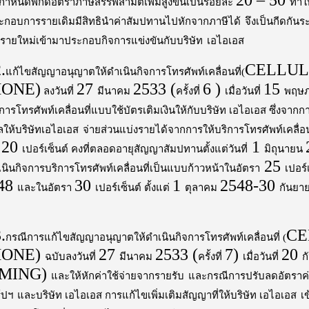
20 – 50
ารกำหนดพิกัดอัตราภาษีสรรพสามิตเพิ่มสูงขึ้นเป็นร้อยละ
ทำใ
ระกอบการรายเดิมมีสิทธินำค่าสัมปทานไปหักจากภาษีได้
จึงเป็นกีดกัน
รายใหม่เข้ามาประกอบกิจการแข่งขันกับบริษัท
เอไอเอส
.
CELLUL
แก้ไขสัญญาอนุญาตให้ดำเนินกิจการโทรศัพท์เคลื่อนที่(
HONE)
27
2533 (
6 )
15
ลงวันที่
มีนาคม
ครั้งที่
เมื่อวันที่
พฤษ
ารโทรศัพท์เคลื่อนที่แบบใช้บัตรเติมเงินให้กับบริษัท เอไอเอส ซึ่งจากก
ผลให้บริษัทเอไอเอส
จ่ายส่วนแบ่งรายได้จากการให้บริการโทรศัพท์เคลื่อน
20
1
า
เปอร์เซ็นต์ คงที่ตลอดอายุสัญญาสัมปทานตั้งแต่วันที่
มิถุนายน
25
นินกิจการบริการโทรศัพท์เคลื่อนที่เป็นแบบก้าวหน้าในอัตรา
เปอร์เ
48
30
1
2548-30
และในอัตรา
เปอร์เซ็นต์ ตั้งแต่
ตุลาคม
กันยา
.
CE
กรณีการแก้ไขสัญญาอนุญาตให้ดำเนินกิจการโทรศัพท์เคลื่อนที่ (
HONE)
27
2533 (
7)
20
ฉบับลงวันที่
มีนาคม
ครั้งที่
เมื่อวันที่
ก
MING)
และให้หักค่าใช้จ่ายจากรายรับ
และกรณีการปรับลดอัตราค่า
์ปฯ
และบริษัท เอไอเอส การแก้ไขเพิ่มเติมสัญญาที่ให้บริษัท เอไอเอส
เ