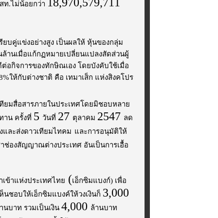
18,970,579,711
กสท.ไม่น้อยกว่า
คู่แข่งอย่างสูง เป็นผลให้ หุ้นของกลุ่ม
่นล้านเมื่อแก้กฏหมายเปลี่ยนแปลงสัดส่วนผู้
ต่อกิจการของทักษิณเอง โดยบังคับใช้เมื่อ
ให้กับต่างชาติ คือ เทมาเส็ก แห่งสิงคโปร
วเทียมสื่อสารภายในประเทศโดยมิชอบหลาย
5
27
2547
าน ครั้งที่
วันที่
ตุลาคม
ลด
สร้างและส่งดาวเทียมไทคม
และการอนุมัติให้
่าช่องสัญญาณต่างประเทศ อันเป็นการเอื้อ
(
นำเข้าแห่งประเทศไทย
เอ็กซิมแบงก์) เพื่อ
3,000
รเห็นชอบให้เอ็กซิมแบงค์ให้วงเงินก็
4,000
้านบาท รวมเป็นเงิน
ล้านบาท