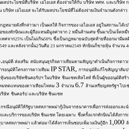
นผลประโยชน์ที่บริษัท
เอไอเอส ต้องจ่ายให้กับ บริษัท ทศท. และบริษัท 
น บริษัท เอไอเอส จะได้รับผลประโยชน์ที่ไม่ต้องจ่ายเงินจำนวนดังกล่าว
หมายดังที่กล่าวมา เป็นผลให้ กิจการของ เอไอเอส อยู่ในสถานะได้เปรียบ
นมือของทักษิณและผู้ถือแทนมีมูลค่าจาก 2 หมื่นล้านเศษ ขึ้นมาเป็นเจ็ดหมื
ระเทศจาก25% เป็นไม่เกิน50% ซึ่งเป็นกฏหมายฉบับสุดท้ายที่ออกมามีผลดี
49 และหลังจากนั้น2วันคือ 23 มกราคม2549 ทักษิณก็ขายหุ้น จำนวน 48%
.
อนุมัติ ส่งเสริม
สนับสนุนธุรกิจดาวเทียมตามสัญญาดำเนินกิจการดา
IP STAR,
การอนุมัติโครงการดาวเทียม
การอนุมัติแก้ไขสัญญาสัมปท
หุ้นของบริษัทชินคอร์ปฯ ในบริษัท
ชินแซทเทิลไลท์ ที่เป็นผู้ขออนุมัติ
3
6.7
ินไหมทดแทนของดาวเทียมไทคม
จำนวน
ล้านเหรียญสหรัฐฯ ไปเช
ริษัท
ชินคอร์ป และบริษัท ชินแซท
.
กรณีอนุมัติให้รัฐบาลสหภาพพม่ากู้เงินจากธนาคารเพื่อการส่งออกและ
้าและบริการของบริษัท ชินแซท โดยเฉพาะ
ซึ่งครั้งแรกทักษิณได้สั่งกา
1,000
บาลสหภาพพม่า แล้วต่อมาได้สั่งการเห็นชอบเพิ่มวงเงินกู้อีก
ล