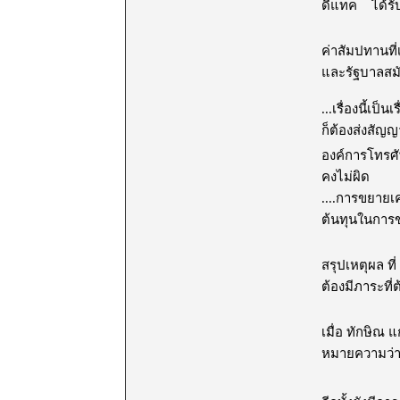
ดีแทค ได้รั
ค่าสัมปทานที
และรัฐบาลสมัย
...เรื่องนี้เ
ก็ต้องส่งสัญ
องค์การโทรศัพท
คงไม่ผิด
....การขยายเค
ต้นทุนในการข
สรุปเหตุผล ที
ต้องมีภาระที่
เมื่อ ทักษิณ 
หมายความว่า 