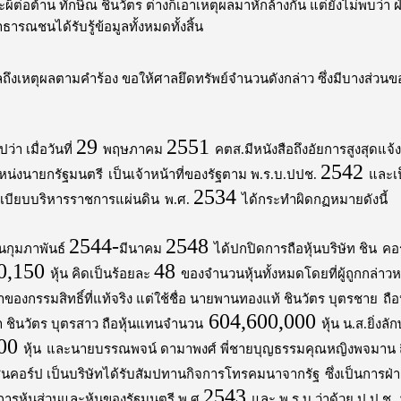
ะผ็ต่อต้าน ทักษิณ ชินวัตร ต่างก็เอาเหตุผลมาหักล้างกัน แต่ยังไม่พบว่า
าธารณชนได้รับรู้ข้อมูลทั้งหมดทั้งสิ้น
ถึงเหตุผลตามคำร้อง ขอให้ศาลยึดทรัพย์จำนวนดังกล่าว ซึ่งมีบางส่วนขอให
29
2551
่า เมื่อวันที่
พฤษภาคม
คตส.มีหนังสือถึงอัยการสูงสุดแจ้งว
2542
หน่งนายกรัฐมนตรี
เป็นเจ้าหน้าที่ของรัฐตาม พ.ร.บ.ปปช.
และเ
2534
ะเบียบบริหารราชการแผ่นดิน
พ.ศ.
ได้กระทำผิดกฏหมายดังนี้
2544-
2548
อนกุมภาพันธ์
มีนาคม
ได้ปกปิดการถือหุ้นบริษัท ชิน
คอ
90,150
48
หุ้น คิดเป็นร้อยละ
ของจำนวนหุ้นทั้งหมดโดยที่ผู้ถูกกล่า
้าของกรรมสิทธิ์ที่แท้จริง แต่ใช้ชื่อ นายพานทองแท้ ชินวัตร บุตรชาย
ถื
604,600,000
 ชินวัตร บุตรสาว ถือหุ้นแทนจำนวน
หุ้น น.ส.ยิ่ง
000
หุ้น
และนายบรรณพจน์ ดามาพงศ์ พี่ชายบุญธรรมคุณหญิงพจมาน 
 ชินคอร์ป เป็นบริษัทได้รับสัมปทานกิจการโทรคมนาจากรัฐ
ซึ่งเป็นการฝ
2543
การหุ้นส่วนและหุ้นของรัฐมนตรี พ.ศ.
และ พ.ร.บ.ว่าด้วย ป.ป.ช.