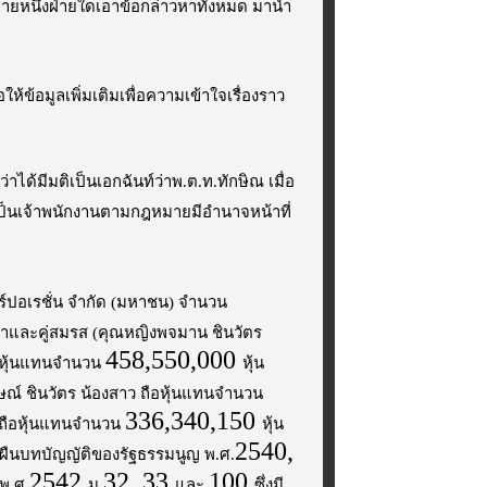
 ฝ่ายหนึ่งฝ่ายใดเอาข้อกล่าวหาทั้งหมด มานำ
้ข้อมูลเพิ่มเติมเพื่อความเข้าใจเรื่องราว
่าได้มีมติเป็นเอกฉันท์ว่าพ.ต.ท.ทักษิณ เมื่อ
ป็นเจ้าพนักงานตามกฎหมายมีอำนาจหน้าที่
ร์ปอเรชั่น จำกัด (มหาชน) จำนวน
วหาและคู่สมรส (คุณหญิงพจมาน ชินวัตร
458,550,000
อหุ้นแทนจำนวน
หุ้น
ลักษณ์ ชินวัตร น้องสาว ถือหุ้นแทนจำนวน
336,340,150
ถือหุ้นแทนจำนวน
หุ้น
2540,
่าผืนบทบัญญัติของรัฐธรรมนูญ พ.ศ.
2542
32, 33
100
พ.ศ.
ม.
และ
ซึ่งมี