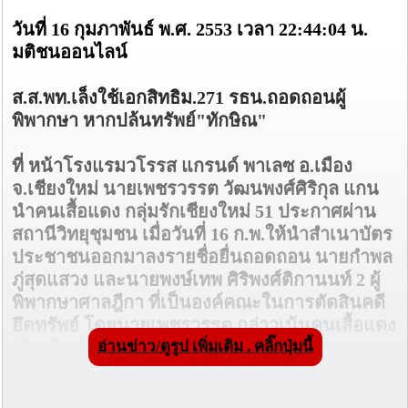
วันที่ 16 กุมภาพันธ์ พ.ศ. 2553 เวลา 22:44:04 น.
มติชนออนไลน์
ส.ส.พท.เล็งใช้เอกสิทธิม.271 รธน.ถอดถอนผู้
พิพากษา หากปล้นทรัพย์"ทักษิณ"
ที่ หน้าโรงแรมวโรรส แกรนด์ พาเลซ อ.เมือง
จ.เชียงใหม่ นายเพชรวรรต วัฒนพงศ์ศิริกุล แกน
นำคนเสื้อแดง กลุ่มรักเชียงใหม่ 51 ประกาศผ่าน
สถานีวิทยุชุมชน เมื่อวันที่ 16 ก.พ.ให้นำสำเนาบัตร
ประชาชนออกมาลงรายชื่อยื่นถอดถอน นายกำพล
ภู่สุดแสวง และนายพงษ์เทพ ศิริพงศ์ติกานนท์ 2 ผู้
พิพากษาศาลฎีกา ที่เป็นองค์คณะในการตัดสินคดี
ยึดทรัพย์ โดยนายเพชรวรรต กล่าวเน้นคนเสื้อแดง
อ่านข่าว/ดูรูป เพิ่มเติม . คลิ๊กปุ่มนี้
เชียงใหม่ 25,000 คน เพื่อง่ายต่อการตรวจสอบ และ
รวบรวมเอกสารหลักฐาน เพราะวันที่ 18 กุมภาพันธ์
จะนำไปยื่นต่อวุฒิสภา