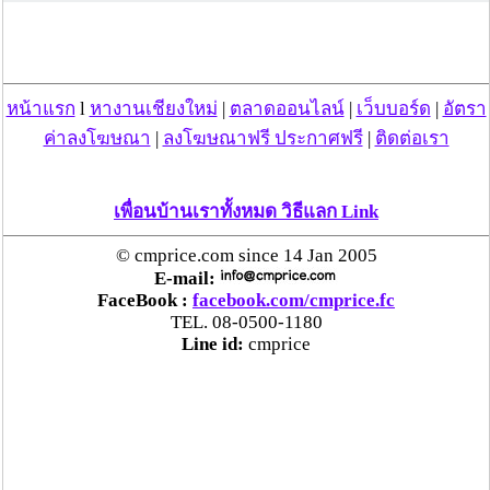
ข่าว แจ้งว่าที่ประชุม ส.ส.พรรคเพื่อไทย (พท.)
วิเคราะห์ถึงคดียึดทรัพย์ ว่า หากมีการยึดทรัพย์ของ
พ.ต.ท.ทักษิณ ชินวัตร อดีตนายกรัฐมนตรีจะเปรียบ
หน้าแรก
l
หางานเชียงใหม่
|
ตลาดออนไลน์
|
เว็บบอร์ด
|
อัตรา
ได้กับการไปปล้นทรัพย์ของ พ.ต.ท.ทักษิณ ดังนั้น
ค่าลงโฆษณา
|
ลงโฆษณาฟรี ประกาศฟรี
|
ติดต่อเรา
ควรจับตาการทำหน้าที่ศาลฎีกา หากการตัดสินไม่
เป็นธรรม และให้เหตุผลประกอบการพิพากษาไม่
ได้ ส.ส.สามารถใช้เอกสิทธิในการเข้าชื่อตาม
เพื่อนบ้านเราทั้งหมด วิธีแลก Link
มาตรา 271 ของรัฐธรรมนูญ เพื่อถอดถอนผู้
พิพากษาได้ ซึ่ง ส.ส.ในที่ประชุมก็เห็นพ้องใน
© cmprice.com since 14 Jan 2005
E-mail:
แนวทางดังกล่า
FaceBook :
facebook.com/cmprice.fc
TEL. 08-0500-1180
Line id:
cmprice
ที่มา
http://www.matichon.co.th/news_detail.php?
newsid=1266331459&grpid=03&catid=00
วันที่ 17 ก.พ. 53 01:16:39 , ดู 1948 ครั้ง