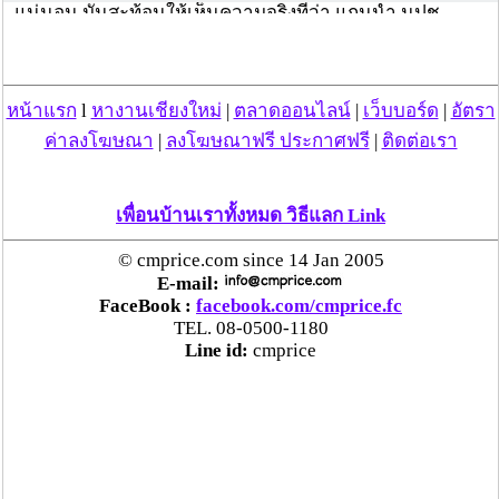
แน่นอน มันสะท้อนให้เห็นความจริงที่ว่า แกนนำ นปช.
ห่วงใยสวัสดิภาพของผู้ชุมนุม แท้จริงรึไม่
ผมเองไม่อยากให้คนไทยคนใดตายอีก แม้แต่คนเดียว ไม่ว่า
ผู้ชุมนุม หรือทหาร ครับ
หน้าแรก
l
หางานเชียงใหม่
|
ตลาดออนไลน์
|
เว็บบอร์ด
|
อัตรา
ค่าลงโฆษณา
|
ลงโฆษณาฟรี ประกาศฟรี
|
ติดต่อเรา
ต้องยอมรับความจริงด้วยว่า การที่จะให้ทหารถือไม้กระบอง
กับ โล่ห์ เดินเข้าไปหา ห่ากระสุน ที่ยิงออกมาจากกลุ่มผู้
ชุมนุม มันเป็นไปไม่ได้ ทหารก็คน เค้าก็รักชีวิต และมีสิทธิ
เพื่อนบ้านเราทั้งหมด วิธีแลก Link
จะป้องกันชีวิตของเค้า ดังนั้นกระบวนการมันจึงดำเนินมา
ถึงตรงจุดนี้
© cmprice.com since 14 Jan 2005
E-mail:
ผมเห็นใจพี่น้องทหารกล้าทุกนาย ที่ปฏิบัติการเสี่ยงตายเพื่อ
FaceBook :
facebook.com/cmprice.fc
พวกเรา เพื่อชาติไทยเราครับ
TEL. 08-0500-1180
Line id:
cmprice
ฝากคลิปไว้ให้ชมซักนิดครับ
ใครกันเล่า ที่ยิง M79