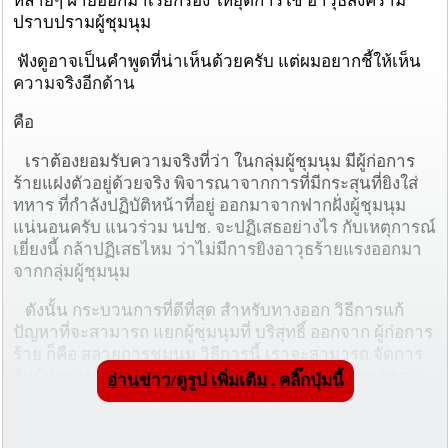
หลายๆ ฝ่ายออกมาเรียกร้อง ให้ยุติการใช้ อาวุธสงคราม
ปราบปรามผู้ชุมนุม
ฟังดูอาจเป็นคำพูดที่น่าเห็นด้วยครับ แต่ผมอยากชี้ให้เห็น
ความจริงอีกด้าน
คือ
เราต้องยอมรับความจริงที่ว่า ในกลุ่มผู้ชุมนุม มีผู้ก่อการ
ร้ายแฝงตัวอยู่ด้วยจริง พิจารณาจากการที่มีกระสุนที่ยิงใส่
ทหาร ที่กำลังปฏิบัติหน้าที่อยู่ ออกมาจากฟากฝั่งผู้ชุมนุม
แน่นอนครับ แนวร่วม นปช. จะปฏิเสธอย่างไร กับเหตุการณ์
เยี่ยงนี้ กล้าปฏิเสธไหม ว่าไม่มีการยิงอาวุธร้ายแรงออกมา
จากกลุ่มผู้ชุมนุม
ดังนั้น กระบวนการที่ดีที่สุด สำหรับทางออก วิธีการแก้
ปัญหาที่จะสามารถ แยกผู้ชุมนุมที่ บริสุทธิ์ ออกจาก ผู้ก่อการ
ร้าย ก็คือ สลายการชุมนุม วิธีการนี้ เราจะสามารถ จัดการ
กับผู้ก่อการร้ายได้ หรืออย่างแย่ที่สุด เราจะสามารถ ตรวจ
อ่านข่าว/ดูรูป เพิ่มเติม . คลิ๊กปุ่มนี้
สอบอาวุธ ที่ใช้ก่อการได้
แต่ แน่นอนครับ แกนนำ ไม่ยอม และไม่ตกลงตามวิธีนี้