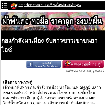
cmprice.com ข่าวเชียงใหม่และลำพูน
กองกำลังผาเมือง จับสาวชาวเขาขนยา
ไอซ์
วันที่ 07 ส.ค. 55 10:19:56 , ดู 2044 ครั้ง
เนื้อหาข่าว/กระทู้
เจ้าหน้าที่ทหาร กองกำลังผาเมือง นำโดย พ.ท.ณัฐภูมิ หลาว
ทอง ร่วมกับ เจ้าหน้าที่ตำรวจ สภ.ไชยปราการเชียงใหม่
แถลงข่าวการจับกุม ผู้ต้องหาชาวเขา พร้อมของกลางยา
ไอซ์น้ำหนัก 4 กก.มูลค่า 4.8 ล้านบาท นำตัวส่งพนักงาน