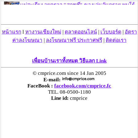
แม่สะเรียง ลุยตรวจ “สกุชชี่“ ของเล่นอันตราย พบไร้
มาตรฐานเสี่ยงอันตราย สั่งห้ามขาย-เตือนภัยผู้
ปกครองเฝ้าระวังบุตรหลาน
หน้าแรก
l
หางานเชียงใหม่
|
ตลาดออนไลน์
|
เว็บบอร์ด
|
อัตรา
“ลาว” ส่ง “24 คนไทย” กลับประเทศผ่านด่าน
ค่าลงโฆษณา
|
ลงโฆษณาฟรี ประกาศฟรี
|
ติดต่อเรา
เชียงของ เพื่อดำเนินการตามกฎหมาย พบส่วนใหญ่มี
เอี่ยวแก๊งคอลเซ็นเตอร์
เพื่อนบ้านเราทั้งหมด วิธีแลก Link
“ตรีนุช” เปิดตัวระบบ “e-WorkPermit” ลงทะเบียน
แรงงานต่างด้าวออนไลน์ ให้บริการ 24 ชั่วโมงทั่ว
© cmprice.com since 14 Jan 2005
ประเทศ เริ่ม 13 ต.ค. นี้
E-mail:
FaceBook :
facebook.com/cmprice.fc
TEL. 08-0500-1180
คพ. เผยผลตรวจคุณภาพน้ำแม่น้ำกก-แม่น้ำสาย-
Line id:
cmprice
แม่น้ำรวก-แม่น้ำโขง พื้นที่เชียงใหม่-เชียงราย ครั้งที่
8 “พบสารหนูสูงเกินค่ามาตรฐาน“
ไทยยังน่าลงทุน หลังพบต่างชาติเชื่อมั่นลงทุนครึ่งปี
แรก 1.1 แสนล้านบาท