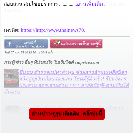
สอบสวน สภ.ไชยปราการ . ..........
..อ่านเพิ่มเติม ..
ไม่แสดง
โฆษณา
เครดิต:
https://http://www.thainews70.
วันที่ 07 ส.ค. 55 10:19:56 , ดู 2044 ครั้ง
กระทู้/ข่าว อื่นๆ ที่น่าสนใจ ในเว็บไซต์ cmprice.com
ชื่นชม ตำรวจแม่ทาลำพูน ช่วยสาวลำพูนเหยื่อมิจฯ
หวิดสูญเงินเกือบสองแสน โชคดีรู้ตัวเร็ว! รีบแจ้งตร.
ประสาน สตช.สายด่วน 1441 อายัดบัญชี-ตามเงินได้
คืนครบ
ตร.สภ.เมืองลำพูน ยึดยาบ้ากว่า 700 เม็ด หลังชาว
อ่านข่าว/ดูรูป เพิ่มเติม . คลิ๊กปุ่มนี้
บ้านแจ้งพบถุงพลาสติกพันเทปสีดำต้องสงสัยในสวน
ลำไย