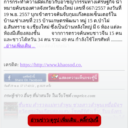
การกระทำความผิดเกี่ยวกับอาชญากรรมทางเศรษฐกิจ นำ
หมายค้นของศาลจังหวัดเชียงใหม่ เลขที่ 667/2557 ลงวันที่
19 พ.ย. 2557 บุกเข้าตรวจค้นจับกุมแก๊งคอลเซ็นเตอร์ใน
บ้านเช่าเลขที่ 215 บ้านเกษตรพัฒนา หมู่ 15 ต.ป่าไผ่
อ.สันทราย จ.เชียงใหม่ ซึ่งเป็นบ้านหลังใหญ่ มี 6 ห้อง แต่ละ
ห้องมีเตียงสองชั้น จากการตรวจค้นพบชาวจีน 15 คน
และชาวไต้หวัน 34 คน รวม 49 คน กำลังใช้โทรศัพท์ ..........
..อ่านเพิ่มเติม ..
ไม่แสดงโฆษณา
เครดิต:
https://http://www.khaosod.co.
วันที่ 19 พ.ย. 57 17:43:51 , ดู 1619 ครั้ง
กระทู้/ข่าว อื่นๆ ที่น่าสนใจ ในเว็บไซต์ cmprice.com
ชื่นชม ตำรวจแม่ทาลำพูน ช่วยสาวลำพูนเหยื่อมิจฯ
หวิดสูญเงินเกือบสองแสน โชคดีรู้ตัวเร็ว! รีบแจ้งตร.
ประสาน สตช.สายด่วน 1441 อายัดบัญชี-ตามเงินได้
อ่านข่าว/ดูรูป เพิ่มเติม . คลิ๊กปุ่มนี้
คืนครบ