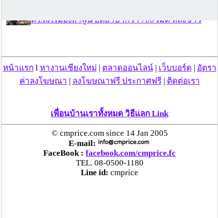
ตร.สภ.เมืองลำพูน ยึดยาบ้ากว่า 700 เม็ด หลังชาว
บ้านแจ้งพบถุงพลาสติกพันเทปสีดำต้องสงสัยในสวน
ลำไย
หน้าแรก
l
หางานเชียงใหม่
|
ตลาดออนไลน์
|
เว็บบอร์ด
|
อัตรา
แม่สะเรียง ลุยตรวจ “สกุชชี่“ ของเล่นอันตราย พบไร้
มาตรฐานเสี่ยงอันตราย สั่งห้ามขาย-เตือนภัยผู้
ค่าลงโฆษณา
|
ลงโฆษณาฟรี ประกาศฟรี
|
ติดต่อเรา
ปกครองเฝ้าระวังบุตรหลาน
เพื่อนบ้านเราทั้งหมด วิธีแลก Link
“ลาว” ส่ง “24 คนไทย” กลับประเทศผ่านด่าน
เชียงของ เพื่อดำเนินการตามกฎหมาย พบส่วนใหญ่มี
© cmprice.com since 14 Jan 2005
เอี่ยวแก๊งคอลเซ็นเตอร์
E-mail:
FaceBook :
facebook.com/cmprice.fc
TEL. 08-0500-1180
“ตรีนุช” เปิดตัวระบบ “e-WorkPermit” ลงทะเบียน
Line id:
cmprice
แรงงานต่างด้าวออนไลน์ ให้บริการ 24 ชั่วโมงทั่ว
ประเทศ เริ่ม 13 ต.ค. นี้
คพ. เผยผลตรวจคุณภาพน้ำแม่น้ำกก-แม่น้ำสาย-