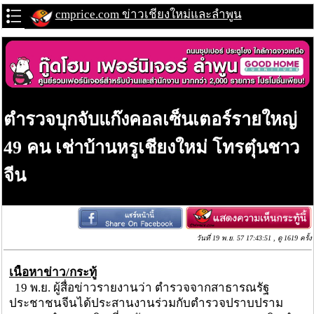
cmprice.com ข่าวเชียงใหม่และลำพูน
ตำรวจบุกจับแก๊งคอลเซ็นเตอร์รายใหญ่
49 คน เช่าบ้านหรูเชียงใหม่ โทรตุ๋นชาว
จีน
วันที่ 19 พ.ย. 57 17:43:51 , ดู 1619 ครั้ง
เนื้อหาข่าว/กระทู้
19 พ.ย. ผู้สื่อข่าวรายงานว่า ตำรวจจากสาธารณรัฐ
ประชาชนจีนได้ประสานงานร่วมกับตำรวจปราบปราม