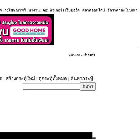
ก
ลงโฆษณาฟรี
หางาน
คอมพิวเตอร์
เว็บบอร์ด
ตลาดออนไลน์
อัตราค่าลงโฆษณา
|
l
l
l
|
|
หน้าแรก
»
เว็บบอร์ด
ุด
|
สร้างกระทู้ใหม่
|
ดูกระทู้ทั้งหมด
| ค้นหากระทู้ :