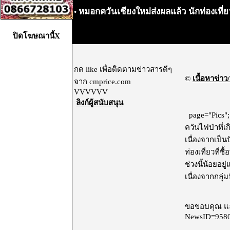
หมอกควันเชียงใหม่ส่งผลแล้ว นักท่องเที่
•
ปิดโฆษณานี้X
กด like เพื่อติดตามข่าวสารดีๆ
©
เนื้อหาข่าว/
จาก cmprice.com
VVVVVV
ลิงก์ผู้สนับสนุน
page="Pics";
ควันไฟป่าที่เ
เนื่องจากเป็น
ท่องเที่ยวที่
ช่วงนี้น้อยอ
เนื่องจากกลุ่มน
ขอขอบคุณ และ
NewsID=958