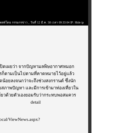
พสต์โดย กรรมกรข่าว
, วันที่ 12 มี.ค. 58 เวลา 09:33:04 IP: Hide ip
่ เปิดเผยว่า จากปัญหามลพิษอากาศหมอก
างไรก็ตามเป็นไปตามที่คาดหมายไว้อยู่แล้ว
วลดน้อยลงจนกว่าจะถึงช่วงสงกรานต์ ซึ่งนัก
ยวกับสภาพปัญหา และมีการเข้ามาท่องเที่ยวใน
ที่ยวด้วยตัวเองยอมรับว่ากระทบพอสมควร
ไม่แสดงโฆษณา
detail
/Local/ViewNews.aspx?