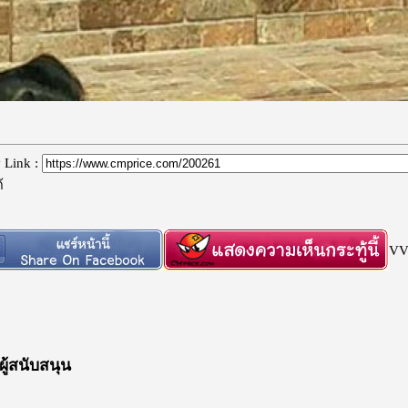
 Link :
้
VV 
์ผู้สนับสนุน