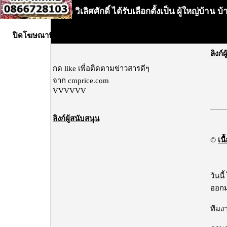
กมล วิเลิศศักดิ์ ได้รับเลือกตั้งเป็น ผู้ใหญ่บ้า
•
ปิดโฆษณานี้X
ลิงก์
กด like เพื่อติดตามข่าวสารดีๆ
จาก cmprice.com
VVVVVV
ลิงก์ผู้สนับสนุน
©
เนื
วันนี
ออกม
ทีมง