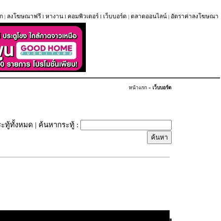
ก
ลงโฆษณาฟรี
หางาน
คอมพิวเตอร์
เว็บบอร์ด
ตลาดออนไลน์
อัตราค่าลงโฆษณา
|
l
l
l
|
|
หน้าแรก
»
เว็บบอร์ด
ะทู้ทั้งหมด
| ค้นหากระทู้ :