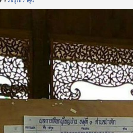
จาก
ฅนสู้ไฟ ลำพูน