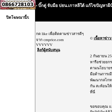
บิ๊กตู่ จับมือ ปธน.เกาหลีใต้ แก้ไขปัญห
•
ปิดโฆษณานี้X
กด like เพื่อติดตามข่าวสารดีๆ
©
เนื้อหาข่าว/
จาก cmprice.com
VVVVVV
ลิงก์ผู้สนับสนุน
2 กันยายน 25
หารือช่วยยกระ
ตามนโยบายขอ
มือด้านการเม
พัฒนากลไกหาร
กัน สะท้อนให้
ที่นี่
ไม่แสดง
ขอขอบคุณ และ
fbclid=IwAR