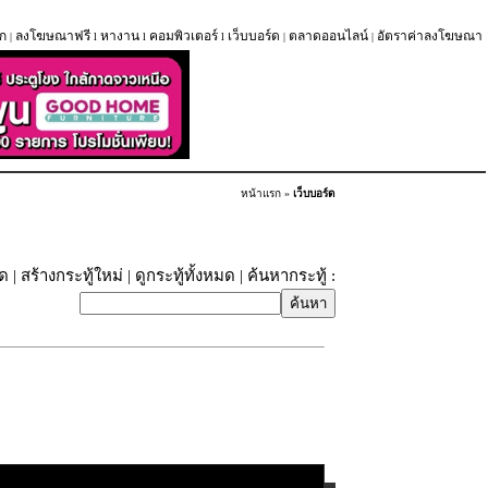
ก
ลงโฆษณาฟรี
หางาน
คอมพิวเตอร์
เว็บบอร์ด
ตลาดออนไลน์
อัตราค่าลงโฆษณา
|
l
l
l
|
|
หน้าแรก
»
เว็บบอร์ด
ุด
|
สร้างกระทู้ใหม่
|
ดูกระทู้ทั้งหมด
| ค้นหากระทู้ :