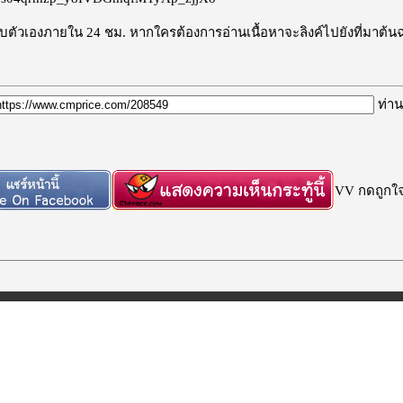
ะลบตัวเองภายใน 24 ชม. หากใครต้องการอ่านเนื้อหาจะลิงค์ไปยังที่มาต้น
ท่าน
VV กดถูกใจก