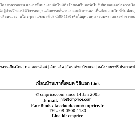
นโดยสาธารณชน และส่งขึ้นมาแบบอัตโนมัติ เจ้าของเว็บบอร์ดไม่รับผิดชอบต่อข้อความใดๆทั
ชื่อจริง ผู้อ่านจึงควรใช้วิจารณญาณในการกลั่นกรอง และถ้าท่านพบเห็นข้อความใด ที่ขัดต่
คล หรือหน่วยงานใด กรุณาแจ้งมาที่ 08-0500-1180 เพื่อให้ผู้ควบคุม ระบบทราบและทำการ
างานเชียงใหม่
|
ตลาดออนไลน์
|
เว็บบอร์ด
|
อัตราค่าลงโฆษณา
|
ลงโฆษณาฟรี ประกาศฟร
เพื่อนบ้านเราทั้งหมด วิธีแลก Link
© cmprice.com since 14 Jan 2005
E-mail:
FaceBook :
facebook.com/cmprice.fc
TEL. 08-0500-1180
Line id:
cmprice