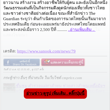
ยาวนาน สร้างงาน สร้างอาชีพให้กับผู้คน และยังเป็นอีกหนึ่ง
วัฒนธรรมเด่นที่เป็นกิจกรรมดึงดูดนักท่องเที่ยวทั้งชาวไทย
และชาวต่างชาติอย่างต่อเนื่อง ขณะที่สำนักข่าว The
Guardian ระบุว่า ต้นกำเนิดของการนวดไทยนั้นเริ่มมาจาก
ประเทศอินเดีย ก่อนจะเผยแพร่มายังประเทศไทยโดยแพทย์
และพระสงฆ์เมื่อราว 2,500 ปีที่ ..........
..อ่านเพิ่มเติม ..
ไม่
แสดงโฆษณา
เครดิต:
https://www.sanook.com/news/79
วันที่ 13 ธ.ค. 62 13:31:45 , ดู 1327 ครั้ง
กระทู้/ข่าว อื่นๆ ที่น่าสนใจ ในเว็บไซต์ cmprice.com
ชื่นชม ตำรวจแม่ทาลำพูน ช่วยสาวลำพูนเหยื่อมิจฯ
หวิดสูญเงินเกือบสองแสน โชคดีรู้ตัวเร็ว! รีบแจ้งตร.
อ่านข่าว/ดูรูป เพิ่มเติม . คลิ๊กปุ่มนี้
ประสาน สตช.สายด่วน 1441 อายัดบัญชี-ตามเงินได้
คืนครบ