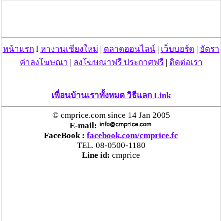
ตร.สภ.เมืองลำพูน ยึดยาบ้ากว่า 700 เม็ด หลังชาว
บ้านแจ้งพบถุงพลาสติกพันเทปสีดำต้องสงสัยในสวน
ลำไย
หน้าแรก
l
หางานเชียงใหม่
|
ตลาดออนไลน์
|
เว็บบอร์ด
|
อัตรา
แม่สะเรียง ลุยตรวจ “สกุชชี่“ ของเล่นอันตราย พบไร้
ค่าลงโฆษณา
|
ลงโฆษณาฟรี ประกาศฟรี
|
ติดต่อเรา
มาตรฐานเสี่ยงอันตราย สั่งห้ามขาย-เตือนภัยผู้
ปกครองเฝ้าระวังบุตรหลาน
เพื่อนบ้านเราทั้งหมด วิธีแลก Link
“ลาว” ส่ง “24 คนไทย” กลับประเทศผ่านด่าน
© cmprice.com since 14 Jan 2005
เชียงของ เพื่อดำเนินการตามกฎหมาย พบส่วนใหญ่มี
E-mail:
เอี่ยวแก๊งคอลเซ็นเตอร์
FaceBook :
facebook.com/cmprice.fc
TEL. 08-0500-1180
Line id:
cmprice
“ตรีนุช” เปิดตัวระบบ “e-WorkPermit” ลงทะเบียน
แรงงานต่างด้าวออนไลน์ ให้บริการ 24 ชั่วโมงทั่ว
ประเทศ เริ่ม 13 ต.ค. นี้
คพ. เผยผลตรวจคุณภาพน้ำแม่น้ำกก-แม่น้ำสาย-
แม่น้ำรวก-แม่น้ำโขง พื้นที่เชียงใหม่-เชียงราย ครั้งที่