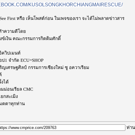
BOOK.COM/KUSOLSONGKHORCHIANGMAIRESCUE/
ง See First หรือ เห็นโพสต์ก่อน ในเพจของเรา จะได้ไม่พลาดข่าวสาร
ทำความดีโดย
งข์เงิน คณะกรรมการกิตติมศักดิ์
อิควิปเมนท์
ยูช๊อป1 จำกัด ECU=SHOP
ริญเศรษฐศิลป์ กรรมการเชียงใหม่ ซู อควาเรียม
์
่งได้
่คอมม่อนเรียล CMC
ี่แยกสะเมิง
ิตเมตตาทุกท่าน
ท่าน