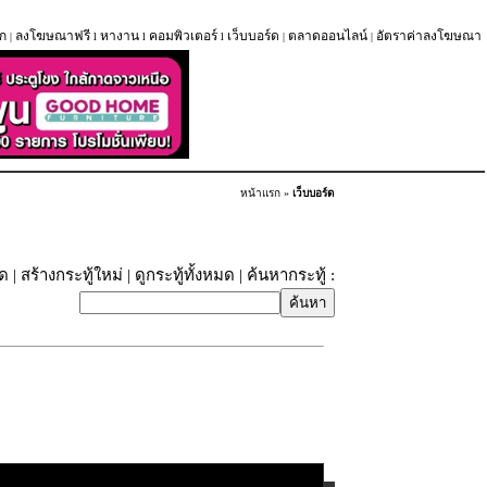
ก
ลงโฆษณาฟรี
หางาน
คอมพิวเตอร์
เว็บบอร์ด
ตลาดออนไลน์
อัตราค่าลงโฆษณา
|
l
l
l
|
|
หน้าแรก
»
เว็บบอร์ด
ุด
|
สร้างกระทู้ใหม่
|
ดูกระทู้ทั้งหมด
| ค้นหากระทู้ :