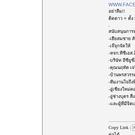
WWW.FACE
อย่าลืม!!
ติดดาว
⭐
ตั้
.
สนับสนุนการ
-เฮียสมชาย สั
-เจ๊จุกจัดให้
-หจก.ทีซีเอส.
-บริษัท อีซี
-คุณนฤทัต เจ
-บ้านพรสวรรค
-ทีมงานใจถึงพึ
-อู่เชียงใหม
-อู่ช่างบุตร ส
-และผู้ที่มีจ
Copy Link :
ต่อได้