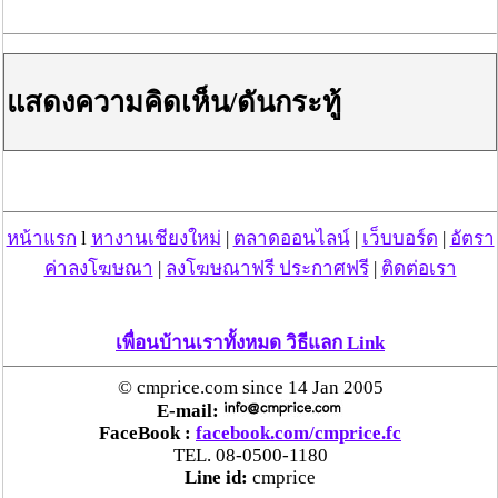
หวิดสูญเงินเกือบสองแสน โชคดีรู้ตัวเร็ว! รีบแจ้งตร.
ประสาน สตช.สายด่วน 1441 อายัดบัญชี-ตามเงินได้
คืนครบ
แสดงความคิดเห็น/ดันกระทู้
ตร.สภ.เมืองลำพูน ยึดยาบ้ากว่า 700 เม็ด หลังชาว
บ้านแจ้งพบถุงพลาสติกพันเทปสีดำต้องสงสัยในสวน
ลำไย
แม่สะเรียง ลุยตรวจ “สกุชชี่“ ของเล่นอันตราย พบไร้
หน้าแรก
l
หางานเชียงใหม่
|
ตลาดออนไลน์
|
เว็บบอร์ด
|
อัตรา
มาตรฐานเสี่ยงอันตราย สั่งห้ามขาย-เตือนภัยผู้
ค่าลงโฆษณา
|
ลงโฆษณาฟรี ประกาศฟรี
|
ติดต่อเรา
ปกครองเฝ้าระวังบุตรหลาน
“ลาว” ส่ง “24 คนไทย” กลับประเทศผ่านด่าน
เพื่อนบ้านเราทั้งหมด วิธีแลก Link
เชียงของ เพื่อดำเนินการตามกฎหมาย พบส่วนใหญ่มี
เอี่ยวแก๊งคอลเซ็นเตอร์
© cmprice.com since 14 Jan 2005
E-mail:
FaceBook :
facebook.com/cmprice.fc
“ตรีนุช” เปิดตัวระบบ “e-WorkPermit” ลงทะเบียน
TEL. 08-0500-1180
แรงงานต่างด้าวออนไลน์ ให้บริการ 24 ชั่วโมงทั่ว
Line id:
cmprice
ประเทศ เริ่ม 13 ต.ค. นี้