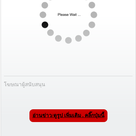
โฆษณาผู้สนับสนุน
อ่านข่าว/ดูรูป เพิ่มเติม . คลิ๊กปุ่มนี้