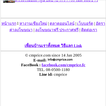
ตร.สภ.เมืองลำพูน ยึดยาบ้ากว่า 700 เม็ด หลังชาว
บ้านแจ้งพบถุงพลาสติกพันเทปสีดำต้องสงสัยในสวน
ลำไย
หน้าแรก
l
หางานเชียงใหม่
|
ตลาดออนไลน์
|
เว็บบอร์ด
|
อัตรา
แม่สะเรียง ลุยตรวจ “สกุชชี่“ ของเล่นอันตราย พบไร้
มาตรฐานเสี่ยงอันตราย สั่งห้ามขาย-เตือนภัยผู้
ค่าลงโฆษณา
|
ลงโฆษณาฟรี ประกาศฟรี
|
ติดต่อเรา
ปกครองเฝ้าระวังบุตรหลาน
เพื่อนบ้านเราทั้งหมด วิธีแลก Link
“ลาว” ส่ง “24 คนไทย” กลับประเทศผ่านด่าน
เชียงของ เพื่อดำเนินการตามกฎหมาย พบส่วนใหญ่มี
© cmprice.com since 14 Jan 2005
เอี่ยวแก๊งคอลเซ็นเตอร์
E-mail:
FaceBook :
facebook.com/cmprice.fc
TEL. 08-0500-1180
“ตรีนุช” เปิดตัวระบบ “e-WorkPermit” ลงทะเบียน
Line id:
cmprice
แรงงานต่างด้าวออนไลน์ ให้บริการ 24 ชั่วโมงทั่ว
ประเทศ เริ่ม 13 ต.ค. นี้
คพ. เผยผลตรวจคุณภาพน้ำแม่น้ำกก-แม่น้ำสาย-
แม่น้ำรวก-แม่น้ำโขง พื้นที่เชียงใหม่-เชียงราย ครั้งที่
8 “พบสารหนูสูงเกินค่ามาตรฐาน“