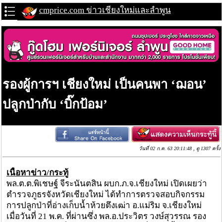
cmprice.com ข่าวเชียงใหม่และลำพูน
รองผู้การฯ เชียงใหม่ เป็นคนพา ‘ฌอน’
ปลูกป่ากับ ‘บิ๊กป้อม’
วันที่ 02 ก.ค. 63 20:11:48 , ดู 1307 ครั้ง
เนื้อหาข่าว/กระทู้
พล.ต.ต.พิเชษฐ์ จีระนันตสิน ผบก.ภ.จ.เชียงใหม่ เปิดเผยว่า
ตำรวจภูธรจังหวัดเชียงใหม่ ได้ทำการตรวจสอบกิจกรรม
การปลูกป่าที่อ่างเก็บน้ำห้วยตึงเฒ่า อ.แม่ริม จ.เชียงใหม่
เมื่อวันที่ 21 พ.ค. ที่ผ่านซึ่ง พล.อ.ประวิตร วงษ์สุวรรณ รอง