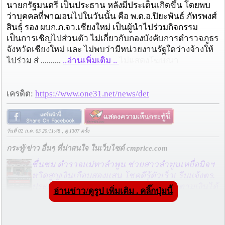
นายกรัฐมนตรี เป็นประธาน หลังมีประเด็นเกิดขึ้น โดยพบ
ว่าบุคคลที่พาฌอนไปในวันนั้น คือ พ.ต.อ.ปิยะพันธ์ ภัทรพงศ์
สินธุ์ รอง ผบก.ภ.จว.เชียงใหม่ เป็นผู้นำไปร่วมกิจกรรม
เป็นการเชิญไปส่วนตัว ไม่เกี่ยวกับกองบังคับการตำรวจภูธร
จังหวัดเชียงใหม่ และ ไม่พบว่ามีหน่วยงานรัฐใดว่างจ้างให้
ไปร่วม ส่ ..........
..อ่านเพิ่มเติม ..
ไม่แสดงโฆษณา
เครดิต:
https://www.one31.net/news/det
วันที่ 02 ก.ค. 63 20:11:48 , ดู 1307 ครั้ง
กระทู้/ข่าว อื่นๆ ที่น่าสนใจ ในเว็บไซต์ cmprice.com
ชื่นชม ตำรวจแม่ทาลำพูน ช่วยสาวลำพูนเหยื่อมิจฯ
หวิดสูญเงินเกือบสองแสน โชคดีรู้ตัวเร็ว! รีบแจ้งตร.
ประสาน สตช.สายด่วน 1441 อายัดบัญชี-ตามเงินได้
อ่านข่าว/ดูรูป เพิ่มเติม . คลิ๊กปุ่มนี้
คืนครบ