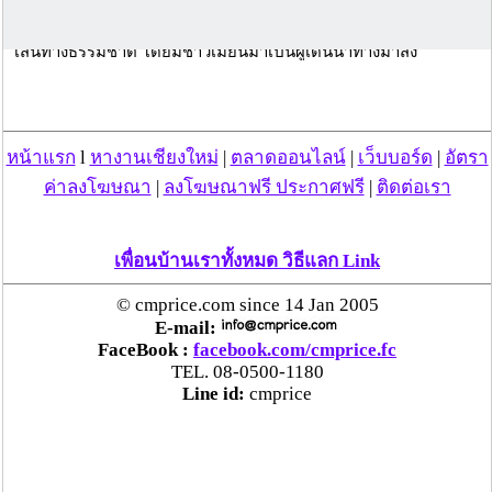
*** 29 พ.ย.63***
06.00 น. ผู้ป่วยเดินเท้าข้ามมาฝั่งไทยกับเพื่อน (เคส ราชบุรี) ทาง
เส้นทางธรรมชาติ โดยมีชาวเมียนมาเป็นผู้เดินนำทางมาส่ง
07.00 น. ผู้ป่วยโทรหาแฟนให้ไปรับตนและเพื่อนที่บริเวณหน้าร้าน
สะดวกซื้อแห่งหนึ่ง
08.00 น. แฟนของผู้ป่วยเดินทางถึงสถานที่นัดพบ และเดินทางต่อ
ไปยังสนามบินเชียงรายเพื่อไปส่งเพื่อน (เคส ราชบุรี) ขึ้นเครื่องไป 
กทม.
หน้าแรก
l
หางานเชียงใหม่
|
ตลาดออนไลน์
|
เว็บบอร์ด
|
อัตรา
09.00 น. เดินทางถึงสนามบินเชียงราย หลังจากนั้นผู้ป่วยและแฟน
ค่าลงโฆษณา
|
ลงโฆษณาฟรี ประกาศฟรี
|
ติดต่อเรา
เดินทางกลับทันที โดยไม่ได้ลงจากรถ
10.30 น. ผู้ป่วยและแฟนเดินทางถึงบ้าน
18.00 น. ผู้ป่วยและแฟนเดินทางไปเที่ยวงานสิงห์ปาร์ค โดยมี ก. 
และ ข. โดยสารไปด้วย และมีเพื่อนมาสมทบอีก 3 คน ภายหลัง โดย 
เพื่อนบ้านเราทั้งหมด วิธีแลก Link
ค. และ ง. มาคันเดียวกัน ส่วน จ. เดินทางมาจาก กทม. และได้ขับ
รถยนต์ส่วนตัวตามไปที่งาน ทั้ง 7 คนนั่งบริเวณโซนกลางของงาน 
© cmprice.com since 14 Jan 2005
ใกล้กับเคสของพะเยา
E-mail:
24.00 น. เดินทางออกจากงานและกลับถึงบ้านเวลา 03.00 น.
FaceBook :
facebook.com/cmprice.fc
.
TEL. 08-0500-1180
*** 30 พ.ย. - 2 ธ.ค.63 ผู้ป่วยอาศัยอยู่ในบ้านไม่ได้ออกไปไหน***
Line id:
cmprice
.
***3 ธ.ค.63***
#โควิด19
14.00 น. ผู้ป่วยและแฟนเดินทางมาขอคิวตรวจหาเชื้อ 
ที่โรงพยาบาลเอกชนในแม่สาย ตามสิทธิ สปสช. เมื่อได้คิวแล้วเดิน
ทางกลับบ้านทันที