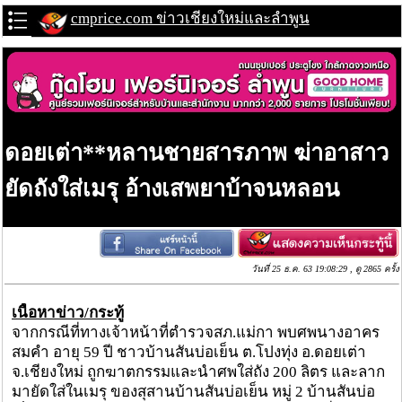
cmprice.com ข่าวเชียงใหม่และลำพูน
ดอยเต่า**หลานชายสารภาพ ฆ่าอาสาว
ยัดถังใส่เมรุ อ้างเสพยาบ้าจนหลอน
วันที่ 25 ธ.ค. 63 19:08:29 , ดู 2865 ครั้ง
เนื้อหาข่าว/กระทู้
จากกรณีที่ทางเจ้าหน้าที่ตำรวจสภ.แม่กา พบศพนางอาคร
สมคำ อายุ 59 ปี ชาวบ้านสันบ่อเย็น ต.โปงทุ่ง อ.ดอยเต่า
จ.เชียงใหม่ ถูกฆาตกรรมและนำศพใส่ถัง 200 ลิตร และลาก
มายัดใส่ในเมรุ ของสุสานบ้านสันบ่อเย็น หมู่ 2 บ้านสันบ่อ