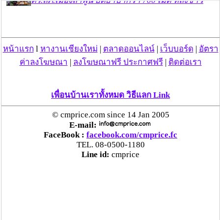
ตร.สภ.เมืองลำพูน ยึดยาบ้ากว่า 700 เม็ด หลังชาว
บ้านแจ้งพบถุงพลาสติกพันเทปสีดำต้องสงสัยในสวน
ลำไย
หน้าแรก
l
หางานเชียงใหม่
|
ตลาดออนไลน์
|
เว็บบอร์ด
|
อัตรา
แม่สะเรียง ลุยตรวจ “สกุชชี่“ ของเล่นอันตราย พบไร้
มาตรฐานเสี่ยงอันตราย สั่งห้ามขาย-เตือนภัยผู้
ค่าลงโฆษณา
|
ลงโฆษณาฟรี ประกาศฟรี
|
ติดต่อเรา
ปกครองเฝ้าระวังบุตรหลาน
เพื่อนบ้านเราทั้งหมด วิธีแลก Link
“ลาว” ส่ง “24 คนไทย” กลับประเทศผ่านด่าน
เชียงของ เพื่อดำเนินการตามกฎหมาย พบส่วนใหญ่มี
© cmprice.com since 14 Jan 2005
เอี่ยวแก๊งคอลเซ็นเตอร์
E-mail:
FaceBook :
facebook.com/cmprice.fc
TEL. 08-0500-1180
“ตรีนุช” เปิดตัวระบบ “e-WorkPermit” ลงทะเบียน
Line id:
cmprice
แรงงานต่างด้าวออนไลน์ ให้บริการ 24 ชั่วโมงทั่ว
ประเทศ เริ่ม 13 ต.ค. นี้
คพ. เผยผลตรวจคุณภาพน้ำแม่น้ำกก-แม่น้ำสาย-
แม่น้ำรวก-แม่น้ำโขง พื้นที่เชียงใหม่-เชียงราย ครั้งที่
8 “พบสารหนูสูงเกินค่ามาตรฐาน“