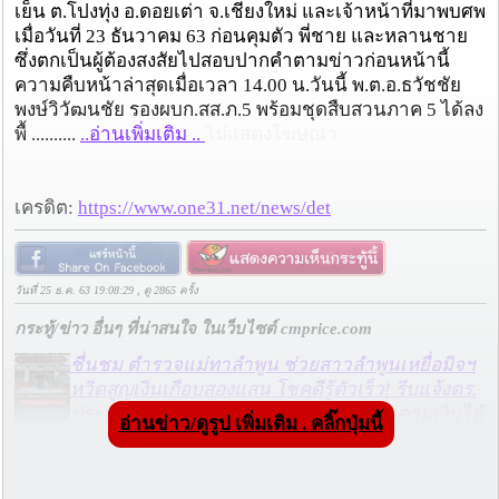
เย็น ต.โปงทุ่ง อ.ดอยเต่า จ.เชียงใหม่ และเจ้าหน้าที่มาพบศพ
เมื่อวันที่ 23 ธันวาคม 63 ก่อนคุมตัว พี่ชาย และหลานชาย
ซึ่งตกเป็นผู้ต้องสงสัยไปสอบปากคำตามข่าวก่อนหน้านี้
ความคืบหน้าล่าสุดเมื่อเวลา 14.00 น.วันนี้ พ.ต.อ.ธวัชชัย
พงษ์วิวัฒนชัย รองผบก.สส.ภ.5 พร้อมชุดสืบสวนภาค 5 ได้ลง
พื้ ..........
..อ่านเพิ่มเติม ..
ไม่แสดงโฆษณา
เครดิต:
https://www.one31.net/news/det
วันที่ 25 ธ.ค. 63 19:08:29 , ดู 2865 ครั้ง
กระทู้/ข่าว อื่นๆ ที่น่าสนใจ ในเว็บไซต์ cmprice.com
ชื่นชม ตำรวจแม่ทาลำพูน ช่วยสาวลำพูนเหยื่อมิจฯ
หวิดสูญเงินเกือบสองแสน โชคดีรู้ตัวเร็ว! รีบแจ้งตร.
ประสาน สตช.สายด่วน 1441 อายัดบัญชี-ตามเงินได้
อ่านข่าว/ดูรูป เพิ่มเติม . คลิ๊กปุ่มนี้
คืนครบ