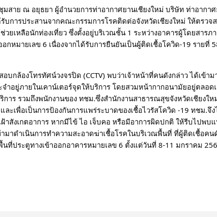
ชุมสาย ณ อยุธยา ผู้อำนวยการท่าอากาศยานเชียงใหม่ บริษัท ท่าอากา
ด้รับการประสานจากคณะกรรมการโรคติดต่อจังหวัดเชียงใหม่ ให้ตรวจสอบไ
์ช่วยเหลือนักท่องเที่ยว ซึ่งตั้งอยู่บริเวณชั้น 1 ระหว่างอาคารผู้โดย
อกหมายเลข 6 เนื่องจากได้รับการยืนยันเป็นผู้ติดเชื้อโควิด-19 รายที่ 
บกล้องโทรทัศน์วงจรปิด (CCTV) พบว่าเจ้าหน้าที่คนดังกล่าว ได้เข้ามา
ำอยู่ภายในเคาน์เตอร์จุดให้บริการ โดยสวมหน้ากากอนามัยอยู่ตลอดเวล
บริการ รวมถึงพนักงานของ ทชม.ซึ่งสำนักงานสาธารณสุขจังหวัดเชียงใหม่ ไ
 และเพื่อเป็นการป้องกันการแพร่ระบาดของเชื้อไวรัสโควิด -19 ทชม.จึงได
 เฝ้าสังเกตอาการ หากมีไข้ ไอ เจ็บคอ หรือมีอาการผิดปกติ ให้รีบไปพบ
ามาดำเนินการทำความสะอาดฆ่าเชื้อโรคในบริเวณพื้นที่ ที่ผู้ติดเชื้อคนดั
ื้นที่ประตูทางเข้าออกอาคารหมายเลข 6 ตั้งแต่วันที่ 8-11 มกราคม 25