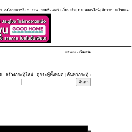
ก
ลงโฆษณาฟรี
หางาน
คอมพิวเตอร์
เว็บบอร์ด
ตลาดออนไลน์
อัตราค่าลงโฆษณา
|
l
l
l
|
|
หน้าแรก
»
เว็บบอร์ด
ุด
|
สร้างกระทู้ใหม่
|
ดูกระทู้ทั้งหมด
| ค้นหากระทู้ :