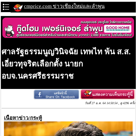
cmprice.com ข่าวเชียงใหม่และลำพูน
ศาลรัฐธรรมนูญวินิจฉัย เทพไท พ้น ส.ส.
เอี่ยวทุจริตเลือกตั้ง นายก
อบจ.นครศรีธรรมราช
วันที่ 27 ม.ค. 64 14:50:54 , ดู 4296 ครั้ง
เนื้อหาข่าว/กระทู้