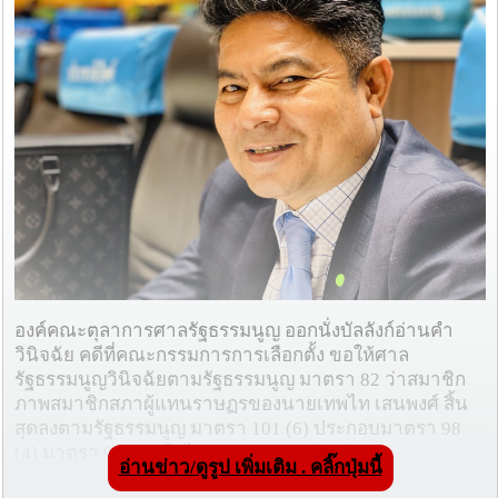
องค์คณะตุลาการศาลรัฐธรรมนูญ ออกนั่งบัลลังก์อ่านคำ
วินิจฉัย คดีที่คณะกรรมการการเลือกตั้ง ขอให้ศาล
รัฐธรรมนูญวินิจฉัยตามรัฐธรรมนูญ มาตรา 82 ว่าสมาชิก
ภาพสมาชิกสภาผู้แทนราษฏรของนายเทพไท เสนพงศ์ สิ้น
สุดลงตามรัฐธรรมนูญ มาตรา 101 (6) ประกอบมาตรา 98
(4) มาตรา 96(2) หรือไม่ จากเหตุศาลจังหวัด
อ่านข่าว/ดูรูป เพิ่มเติม . คลิ๊กปุ่มนี้
นครศรีธรรมราชมีคำพิพากษาลงโทษจำคุก 2 ปี โดยไม่รอ