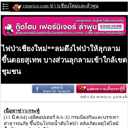
cmprice.com ข่าวเชียงใหม่และลำพูน
ไฟป่าเชียงใหม่**ลมดึงไฟป่าให้ลุกลาม
ขึ้นดอยสุเทพ บางส่วนลุกลามเข้าใกล้เขต
ชุมชน
วันที่ 11 มี.ค. 64 09:32:14 , ดู 3278 ครั้ง
เนื้อหาข่าว/กระทู้
(11 มี.ค.64) เฮลิคอปเตอร์ KA-32 กรมป้องกันและบรรเทา
สาธารณภัย ขึ้นบินโปรยน้ำดับไฟป่า หลังเกิดเหตุไฟไหม้