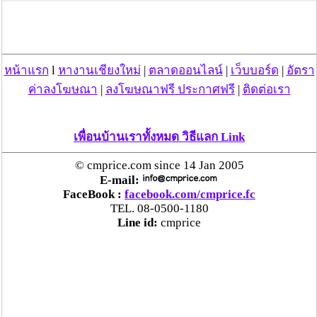
11 มี.ค. 64) เวลา 16.53 น. มีต้นไม้ขนาดใหญ่ล้มทับระบบจำหน่าย
ไฟฟ้าแรงสูง
หน้าแรก
l
หางานเชียงใหม่
|
ตลาดออนไลน์
|
เว็บบอร์ด
|
อัตรา
บริเวณทางหลวง 108 ปากทางบ้านห้วยฟาน ต.ห้วยโป่ง
ค่าลงโฆษณา
|
ลงโฆษณาฟรี ประกาศฟรี
|
ติดต่อเรา
ส่งผลให้สายส่งไฟฟ้าขาด เสาไฟฟ้าล้ม อุปกรณ์ประกอบหัวเสา
ชำรุดเสียหาย
การไฟฟ้าส่วนภูมิภาคจังหวัดแม่ฮ่องสอน ส่งช่างเข้าตรวจสอบหน้า
งานเคลื่อนย้ายเสาและสายออกจากถนน และระดมทีมงาน 
เพื่อนบ้านเราทั้งหมด วิธีแลก Link
เครื่องจักรกล เข้าดำเนินการแก้ไขโดยด่วน
ขอให้ผู้ใช้รถ ใช้ถนน ขับขี่ด้วยความระมัดระวัง
© cmprice.com since 14 Jan 2005
E-mail:
FaceBook :
facebook.com/cmprice.fc
TEL. 08-0500-1180
Line id:
cmprice
สวท.แม่สะเรียง
วันที่ 11 มี.ค. 64 17:07:05 , ดู 1821 ครั้ง