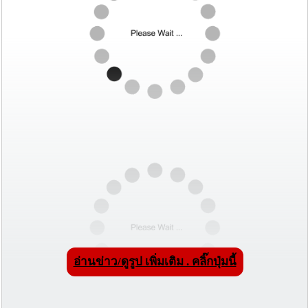
อ่านข่าว/ดูรูป เพิ่มเติม . คลิ๊กปุ่มนี้