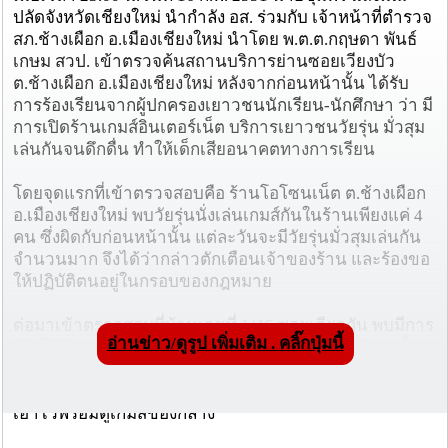
ปลัดจังหวัดเชียงใหม่ นำกำลัง อส. ร่วมกับ เจ้าหน้าที่ตำรวจ
สภ.ช้างเผือก อ.เมืองเชียงใหม่ นำโดย พ.ต.ต.กฤษดา พันธ์
เกษม สวป. เข้าตรวจค้นสถานบริการย่านซอยเวียงบัว
ต.ช้างเผือก อ.เมืองเชียงใหม่ หลังจากก่อนหน้านั้น ได้รับ
การร้องเรียนจากผู้ปกครองเยาวชนนักเรียน-นักศึกษา ว่า มี
การเปิดร้านเกมส์อินเตอร์เน็ต บริการเยาวชนวัยรุ่น มั่วสุม
เล่นกันจนดึกดื่น ทำให้เด็กเสียอนาคตทางการเรียน
โดยจุดแรกที่เข้าตรวจสอบคือ ร้านโอโซนเน็ต ต.ช้างเผือก
อ.เมืองเชียงใหม่ พบวัยรุ่นนั่งเล่นเกมส์กันในร้านเพียงแค่ 4
คน ซึ่งผิดกับก่อนหน้านั้น แต่ละวันจะมีวัยรุ่นมั่วสุมเล่นกัน
จำนวนมาก จึงได้ว่ากล่าวตักเตือนเจ้าของร้าน และร้องขอ
ให้ปฏิบัติตนอยู่ในกรอบของกฎหมาย
ต่อมาเข้าตรวจสอบที่บ้านเลขที่ 1/46 ซอยเดียวกัน พบมีการ
อ่านข่าว/ดูรูป เพิ่มเติม . คลิ๊กปุ่มนี้
เปิดให้วัยรุ่นมั่วสุมเล่นตู้เกมส์ดีดลูกแก้ว โดยมีตู้บริการตั้ง
เอาไว้รวม 3 ตู้ จึงขอตรวจสอบใบอนุญาตจาก นายอนันต์
สายก้อน อายุ 46 ปี เจ้าของบ้านไม่มีนำมาแสดง จึงคุมตัว
เอาไว้พร้อมตู้เกมส์ของกลาง