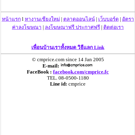
พร้อมกันนั้นได้เข้าตรวจสอบ บ้านไม่มีเลขที่ ใกล้ๆกันนั้นพบ
มีการนำตู้เกมส์มาตั้งบริการไว้จำนวน 3 ตู้ มีกลุ่มวัยรุ่น
มั่วสุมเล่นกันจำนวนมาก และพอเห็นเจ้าหน้าที่พากันแตก
หน้าแรก
l
หางานเชียงใหม่
|
ตลาดออนไลน์
|
เว็บบอร์ด
|
อัตรา
ตื่นวิ่งหนีเอาตัวรอด เจ้าหน้าที่จึงตรวจยึดเพียงตู้เกมส์เอาไว้
ค่าลงโฆษณา
|
ลงโฆษณาฟรี ประกาศฟรี
|
ติดต่อเรา
ทั้ง 3 ตู้ พร้อมนำผู้ต้องหาและของกลางมอบให้ พ.ต.ต.พุฒิ
มณเฑียร สารวัตรเวร สภ.ช้างเผือก อ.เมืองเชียงใหม่ ดำเนิน
คดี.
เพื่อนบ้านเราทั้งหมด วิธีแลก Link
ที่มา :
© cmprice.com since 14 Jan 2005
E-mail:
FaceBook :
facebook.com/cmprice.fc
TEL. 08-0500-1180
วันที่ 18 ก.พ. 51 10:27:36 , ดู 1904 ครั้ง
Line id:
cmprice
กระทู้/ข่าว อื่นๆ ที่น่าสนใจ ในเว็บไซต์ cmprice.com
ชื่นชม ตำรวจแม่ทาลำพูน ช่วยสาวลำพูนเหยื่อมิจฯ
หวิดสูญเงินเกือบสองแสน โชคดีรู้ตัวเร็ว! รีบแจ้งตร.
ประสาน สตช.สายด่วน 1441 อายัดบัญชี-ตามเงินได้
คืนครบ