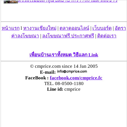
ตร.สภ.เมืองลำพูน ยึดยาบ้ากว่า 700 เม็ด หลังชาว
บ้านแจ้งพบถุงพลาสติกพันเทปสีดำต้องสงสัยในสวน
ลำไย
หน้าแรก
l
หางานเชียงใหม่
|
ตลาดออนไลน์
|
เว็บบอร์ด
|
อัตรา
แม่สะเรียง ลุยตรวจ “สกุชชี่“ ของเล่นอันตราย พบไร้
มาตรฐานเสี่ยงอันตราย สั่งห้ามขาย-เตือนภัยผู้
ค่าลงโฆษณา
|
ลงโฆษณาฟรี ประกาศฟรี
|
ติดต่อเรา
ปกครองเฝ้าระวังบุตรหลาน
เพื่อนบ้านเราทั้งหมด วิธีแลก Link
“ลาว” ส่ง “24 คนไทย” กลับประเทศผ่านด่าน
เชียงของ เพื่อดำเนินการตามกฎหมาย พบส่วนใหญ่มี
© cmprice.com since 14 Jan 2005
เอี่ยวแก๊งคอลเซ็นเตอร์
E-mail:
FaceBook :
facebook.com/cmprice.fc
TEL. 08-0500-1180
“ตรีนุช” เปิดตัวระบบ “e-WorkPermit” ลงทะเบียน
Line id:
cmprice
แรงงานต่างด้าวออนไลน์ ให้บริการ 24 ชั่วโมงทั่ว
ประเทศ เริ่ม 13 ต.ค. นี้
คพ. เผยผลตรวจคุณภาพน้ำแม่น้ำกก-แม่น้ำสาย-
แม่น้ำรวก-แม่น้ำโขง พื้นที่เชียงใหม่-เชียงราย ครั้งที่
8 “พบสารหนูสูงเกินค่ามาตรฐาน“