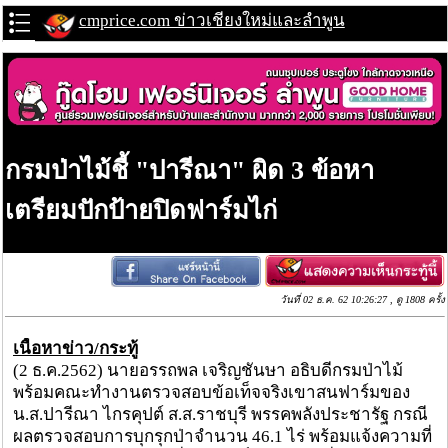
cmprice.com ข่าวเชียงใหม่และลำพูน
กรมป่าไม้ชี้ "ปารีณา" ผิด 3 ข้อหา
เตรียมปักป้ายปิดฟาร์มไก่
วันที่ 02 ธ.ค. 62 10:26:27 , ดู 1808 ครั้ง
เนื้อหาข่าว/กระทู้
(2 ธ.ค.2562) นายอรรถพล เจริญชันษา อธิบดีกรมป่าไม้
พร้อมคณะทำงานตรวจสอบข้อเท็จจริงเขาสนฟาร์มของ
น.ส.ปารีณา ไกรคุปต์ ส.ส.ราชบุรี พรรคพลังประชารัฐ กรณี
ผลตรวจสอบการบุกรุกป่าจำนวน 46.1 ไร่ พร้อมแจ้งความที่