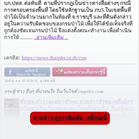
บก.ปทส. ต่อทันที ตามที่ปรากฎเป็นข่าวทางสื่อต่างๆ กรณี
การครอบครองพื้นที่ โดยใช้หลักฐานเป็น ภบ5.ในเขตพื้นที่
ป่าไม้เป็นจำนวนมากในท้องที่ จ.ราชบุรี และที่ดินดังกล่าว
อยู่ในความรับผิดชอบของกรมป่าไม้ เพื่อให้ได้ข้อเท็จจริงที่
ถูกต้องชัดเจนกรมป่าไม้ จึงแต่งตั้งคณะทำงาน เพื่อดำเนิน
การให้ ..........
..อ่านเพิ่มเติม ..
ไม่แสดงโฆษณา
เครดิต:
https://news.thaipbs.or.th/con
วันที่ 02 ธ.ค. 62 10:26:27 , ดู 1808 ครั้ง
กระทู้/ข่าว อื่นๆ ที่น่าสนใจ ในเว็บไซต์ cmprice.com
ชื่นชม ตำรวจแม่ทาลำพูน ช่วยสาวลำพูนเหยื่อมิจฯ
หวิดสูญเงินเกือบสองแสน โชคดีรู้ตัวเร็ว! รีบแจ้งตร.
ประสาน สตช.สายด่วน 1441 อายัดบัญชี-ตามเงินได้
อ่านข่าว/ดูรูป เพิ่มเติม . คลิ๊กปุ่มนี้
คืนครบ