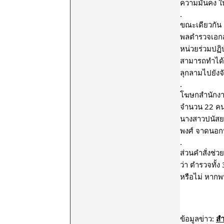
ความมั่นคง 
.
ขณะเดียวกัน 
พลตำรวจเอกสุ
หน่วยร่วมปฏิบ
สามารถทำได้ 
ลุกลามไปยังจ
.
โฆษกสำนักงานต
จำนวน 22 คน 
นางสาวปนัสยา
พงศ์ จาดนอกห
.
ส่วนคำสั่งช่
ว่า ตำรวจทั้ง
หรือไม่ หากพ
ข้อมูลข่าว: 
สำ