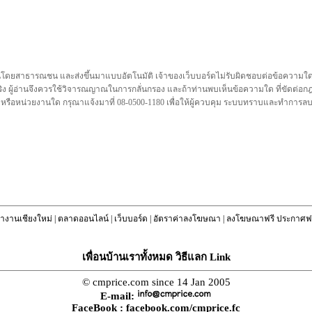
นโดยสาธารณชน และส่งขึ้นมาแบบอัตโนมัติ เจ้าของเว็บบอร์ดไม่รับผิดชอบต่อข้อความใดๆทั
ชื่อจริง ผู้อ่านจึงควรใช้วิจารณญาณในการกลั่นกรอง และถ้าท่านพบเห็นข้อความใด ที่ขัดต่
คล หรือหน่วยงานใด กรุณาแจ้งมาที่ 08-0500-1180 เพื่อให้ผู้ควบคุม ระบบทราบและทำการ
างานเชียงใหม่
|
ตลาดออนไลน์
|
เว็บบอร์ด
|
อัตราค่าลงโฆษณา
|
ลงโฆษณาฟรี ประกาศฟร
เพื่อนบ้านเราทั้งหมด วิธีแลก Link
© cmprice.com since 14 Jan 2005
E-mail:
FaceBook :
facebook.com/cmprice.fc