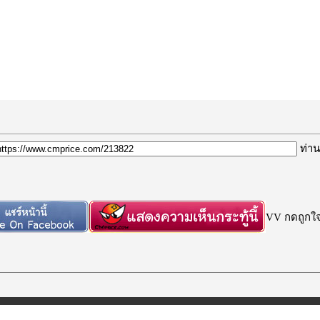
ท่าน
VV กดถูกใจก