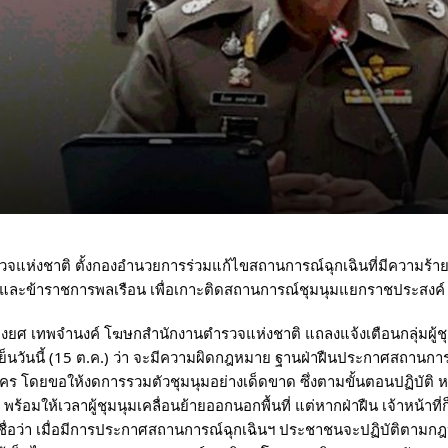
วจแห่งชาติ ตั้งกองอำนวยการร่วมแก้ไขสถานการณ์ฉุกเฉินที่มีความร้ายแร
และข้าราชการพลเรือน เพื่อเกาะติดสถานการณ์ชุมนุมแยกราชประสงค์
่งยศ เทพจำนงค์ โฆษกสำนักงานตำรวจแห่งชาติ แถลงแจ้งเตือนกลุ่มผู้ช
เย็นวันนี้ (15 ต.ค.) ว่า จะมีความผิดกฎหมาย ฐานฝ่าฝืนประกาศสถานการณ
ร โดยขอให้งดการรวมตัวชุมนุมอย่างเด็ดขาด ซึ่งตามขั้นตอนปฏิบัติ หา
 พร้อมให้เวลาผู้ชุมนุมเคลื่อนย้ายออกนอกพื้นที่ แต่หากฝ่าฝืน เจ้าหน้าท
ื่อว่า เมื่อมีการประกาศสถานการณ์ฉุกเฉินฯ ประชาชนจะปฏิบัติตามกฎ