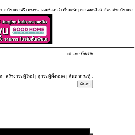
ก
ลงโฆษณาฟรี
หางาน
คอมพิวเตอร์
เว็บบอร์ด
ตลาดออนไลน์
อัตราค่าลงโฆษณา
|
l
l
l
|
|
หน้าแรก
»
เว็บบอร์ด
ุด
|
สร้างกระทู้ใหม่
|
ดูกระทู้ทั้งหมด
| ค้นหากระทู้ :