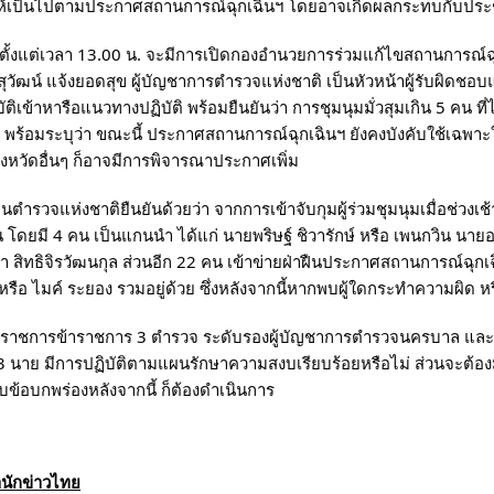
ให้เป็นไปตามประกาศสถานการณ์ฉุกเฉินฯ โดยอาจเกิดผลกระทบกับประช
ตั้งแต่เวลา 13.00 น. จะมีการเปิดกองอำนวยการร่วมแก้ไขสถานการณ์ฉุกเ
วัฒน์ แจ้งยอดสุข ผู้บัญชาการตำรวจแห่งชาติ เป็นหัวหน้าผู้รับผิดชอบ
ัติเข้าหารือแนวทางปฏิบัติ พร้อมยืนยันว่า การชุมนุมมั่วสุมเกิน 5 คน ที่
พร้อมระบุว่า ขณะนี้ ประกาศสถานการณ์ฉุกเฉินฯ ยังคงบังคับใช้เฉพา
ังหวัดอื่นๆ ก็อาจมีการพิจารณาประกาศเพิ่ม
ำรวจแห่งชาติยืนยันด้วยว่า จากการเข้าจับกุมผู้ร่วมชุมนุมเมื่อช่วงเช้า
โดยมี 4 คน เป็นแกนนำ ได้แก่ นายพริษฐ์ ชิวารักษ์ หรือ เพนกวิน นาย
 สิทธิจิรวัฒนกุล ส่วนอีก 22 คน เข้าข่ายฝ่าฝืนประกาศสถานการณ์ฉุกเฉ
รือ ไมค์ ระยอง รวมอยู่ด้วย ซึ่งหลังจากนี้หากพบผู้ใดกระทำความผิด หร
วยราชการข้าราชการ 3 ตำรวจ ระดับรองผู้บัญชาการตำรวจนครบาล และผู้
 3 นาย มีการปฏิบัติตามแผนรักษาความสงบเรียบร้อยหรือไม่ ส่วนจะต้องมีผ
บข้อบกพร่องหลังจากนี้ ก็ต้องดำเนินการ
นักข่าวไทย