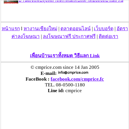
บ้านแจ้งพบถุงพลาสติกพันเทปสีดำต้องสงสัยในสวน
ลำไย
แม่สะเรียง ลุยตรวจ “สกุชชี่“ ของเล่นอันตราย พบไร้
หน้าแรก
l
หางานเชียงใหม่
|
ตลาดออนไลน์
|
เว็บบอร์ด
|
อัตรา
มาตรฐานเสี่ยงอันตราย สั่งห้ามขาย-เตือนภัยผู้
ปกครองเฝ้าระวังบุตรหลาน
ค่าลงโฆษณา
|
ลงโฆษณาฟรี ประกาศฟรี
|
ติดต่อเรา
“ลาว” ส่ง “24 คนไทย” กลับประเทศผ่านด่าน
เพื่อนบ้านเราทั้งหมด วิธีแลก Link
เชียงของ เพื่อดำเนินการตามกฎหมาย พบส่วนใหญ่มี
เอี่ยวแก๊งคอลเซ็นเตอร์
© cmprice.com since 14 Jan 2005
E-mail:
FaceBook :
facebook.com/cmprice.fc
“ตรีนุช” เปิดตัวระบบ “e-WorkPermit” ลงทะเบียน
TEL. 08-0500-1180
แรงงานต่างด้าวออนไลน์ ให้บริการ 24 ชั่วโมงทั่ว
Line id:
cmprice
ประเทศ เริ่ม 13 ต.ค. นี้
คพ. เผยผลตรวจคุณภาพน้ำแม่น้ำกก-แม่น้ำสาย-
แม่น้ำรวก-แม่น้ำโขง พื้นที่เชียงใหม่-เชียงราย ครั้งที่
8 “พบสารหนูสูงเกินค่ามาตรฐาน“