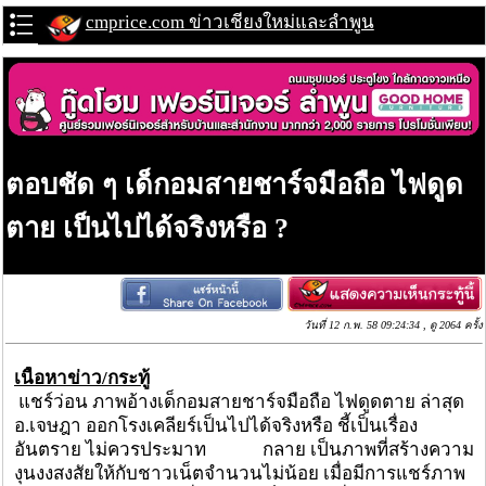
cmprice.com ข่าวเชียงใหม่และลำพูน
ตอบชัด ๆ เด็กอมสายชาร์จมือถือ ไฟดูด
ตาย เป็นไปได้จริงหรือ ?
วันที่ 12 ก.พ. 58 09:24:34 , ดู 2064 ครั้ง
เนื้อหาข่าว/กระทู้
แชร์ว่อน ภาพอ้างเด็กอมสายชาร์จมือถือ ไฟดูดตาย ล่าสุด
อ.เจษฎา ออกโรงเคลียร์เป็นไปได้จริงหรือ ชี้เป็นเรื่อง
อันตราย ไม่ควรประมาท กลาย เป็นภาพที่สร้างความ
งุนงงสงสัยให้กับชาวเน็ตจำนวนไม่น้อย เมื่อมีการแชร์ภาพ