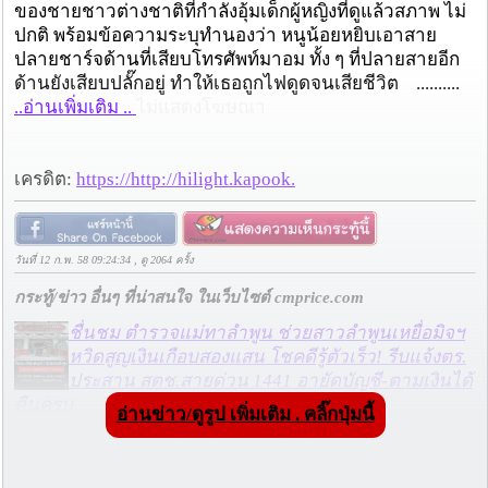
ของชายชาวต่างชาติที่กำลังอุ้มเด็กผู้หญิงที่ดูแล้วสภาพ ไม่
ปกติ พร้อมข้อความระบุทำนองว่า หนูน้อยหยิบเอาสาย
ปลายชาร์จด้านที่เสียบโทรศัพท์มาอม ทั้ง ๆ ที่ปลายสายอีก
ด้านยังเสียบปลั๊กอยู่ ทำให้เธอถูกไฟดูดจนเสียชีวิต ..........
..อ่านเพิ่มเติม ..
ไม่แสดงโฆษณา
เครดิต:
https://http://hilight.kapook.
วันที่ 12 ก.พ. 58 09:24:34 , ดู 2064 ครั้ง
กระทู้/ข่าว อื่นๆ ที่น่าสนใจ ในเว็บไซต์ cmprice.com
ชื่นชม ตำรวจแม่ทาลำพูน ช่วยสาวลำพูนเหยื่อมิจฯ
หวิดสูญเงินเกือบสองแสน โชคดีรู้ตัวเร็ว! รีบแจ้งตร.
ประสาน สตช.สายด่วน 1441 อายัดบัญชี-ตามเงินได้
คืนครบ
อ่านข่าว/ดูรูป เพิ่มเติม . คลิ๊กปุ่มนี้
ตร.สภ.เมืองลำพูน ยึดยาบ้ากว่า 700 เม็ด หลังชาว