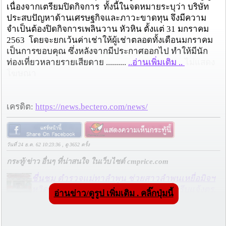
เนื่องจากเตรียมปิดกิจการ ทั้งนี้ในจดหมายระบุว่า บริษัท
ประสบปัญหาด้านเศรษฐกิจและภาวะขาดทุน จึงมีความ
จำเป็นต้องปิดกิจการเพลินวาน หัวหิน ตั้งแต่ 31 มกราคม
2563 โดยจะยกเว้นค่าเช่าให้ผู้เช่าตลอดทั้งเดือนมกราคม
เป็นการขอบคุณ ซึ่งหลังจากมีประกาศออกไป ทำให้มีนัก
ท่องเที่ยวหลายรายเสียดาย ..........
..อ่านเพิ่มเติม ..
ไม่แสดง
โฆษณา
เครดิต:
https://news.bectero.com/news/
วันที่ 24 ธ.ค. 62 10:23:36 , ดู 3652 ครั้ง
กระทู้/ข่าว อื่นๆ ที่น่าสนใจ ในเว็บไซต์ cmprice.com
ชื่นชม ตำรวจแม่ทาลำพูน ช่วยสาวลำพูนเหยื่อมิจฯ
หวิดสูญเงินเกือบสองแสน โชคดีรู้ตัวเร็ว! รีบแจ้งตร.
อ่านข่าว/ดูรูป เพิ่มเติม . คลิ๊กปุ่มนี้
ประสาน สตช.สายด่วน 1441 อายัดบัญชี-ตามเงินได้
คืนครบ