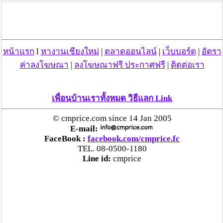
ตร.สภ.เมืองลำพูน ยึดยาบ้ากว่า 700 เม็ด หลังชาว
บ้านแจ้งพบถุงพลาสติกพันเทปสีดำต้องสงสัยในสวน
ลำไย
หน้าแรก
l
หางานเชียงใหม่
|
ตลาดออนไลน์
|
เว็บบอร์ด
|
อัตรา
แม่สะเรียง ลุยตรวจ “สกุชชี่“ ของเล่นอันตราย พบไร้
ค่าลงโฆษณา
|
ลงโฆษณาฟรี ประกาศฟรี
|
ติดต่อเรา
มาตรฐานเสี่ยงอันตราย สั่งห้ามขาย-เตือนภัยผู้
ปกครองเฝ้าระวังบุตรหลาน
เพื่อนบ้านเราทั้งหมด วิธีแลก Link
“ลาว” ส่ง “24 คนไทย” กลับประเทศผ่านด่าน
© cmprice.com since 14 Jan 2005
เชียงของ เพื่อดำเนินการตามกฎหมาย พบส่วนใหญ่มี
E-mail:
เอี่ยวแก๊งคอลเซ็นเตอร์
FaceBook :
facebook.com/cmprice.fc
TEL. 08-0500-1180
Line id:
cmprice
“ตรีนุช” เปิดตัวระบบ “e-WorkPermit” ลงทะเบียน
แรงงานต่างด้าวออนไลน์ ให้บริการ 24 ชั่วโมงทั่ว
ประเทศ เริ่ม 13 ต.ค. นี้
คพ. เผยผลตรวจคุณภาพน้ำแม่น้ำกก-แม่น้ำสาย-
แม่น้ำรวก-แม่น้ำโขง พื้นที่เชียงใหม่-เชียงราย ครั้งที่